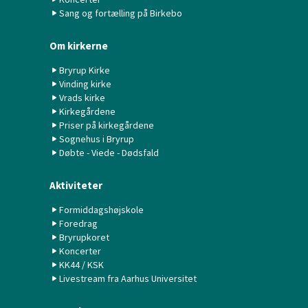
Sang og fortælling på Birkebo
Om kirkerne
Bryrup Kirke
Vinding kirke
Vrads kirke
Kirkegårdene
Priser på kirkegårdene
Sognehus i Bryrup
Døbte - Viede - Dødsfald
Aktiviteter
Formiddagshøjskole
Foredrag
Bryrupkoret
Koncerter
KK44 / KSK
Livestream fra Aarhus Universitet