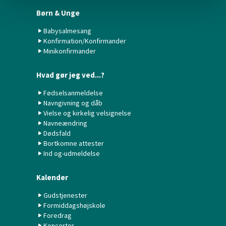
Børn & Unge
Babysalmesang
Konfirmation/Konfirmander
Minikonfirmander
Hvad gør jeg ved...?
Fødselsanmeldelse
Navngivning og dåb
Vielse og kirkelig velsignelse
Navneændring
Dødsfald
Bortkomne attester
Ind og-udmeldelse
Kalender
Gudstjenester
Formiddagshøjskole
Foredrag
Koncerter