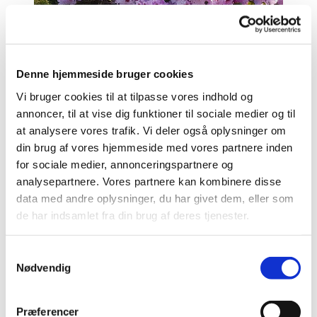
Denne hjemmeside bruger cookies
Vrads
Vi bruger cookies til at tilpasse vores indhold og
annoncer, til at vise dig funktioner til sociale medier og til
Læs mere her
at analysere vores trafik. Vi deler også oplysninger om
din brug af vores hjemmeside med vores partnere inden
for sociale medier, annonceringspartnere og
analysepartnere. Vores partnere kan kombinere disse
data med andre oplysninger, du har givet dem, eller som
Vedtægter for Bryrup kirkegård
de har indsamlet fra din brug af deres tjenester.
S
Læs mere her
Nødvendig
a
m
t
Præferencer