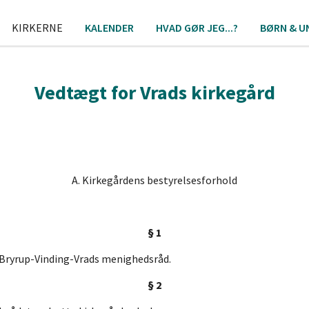
KIRKERNE
KALENDER
HVAD GØR JEG...?
BØRN & U
Vedtægt for Vrads kirkegård
A. Kirkegårdens bestyrelsesforhold
§ 1
f Bryrup-Vinding-Vrads menighedsråd.
§ 2