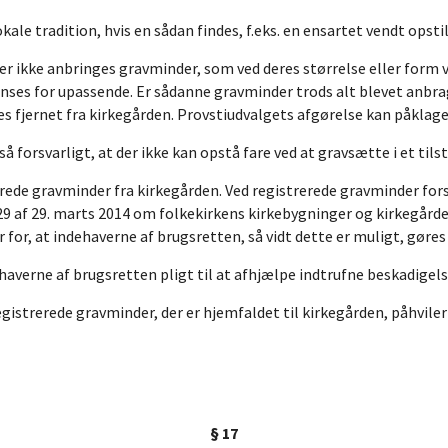
ale tradition, hvis en sådan findes, f.eks. en ensartet vendt opst
r ikke anbringes gravminder, som ved deres størrelse eller form 
 anses for upassende. Er sådanne gravminder trods alt blevet anbrag
s fjernet fra kirkegården. Provstiudvalgets afgørelse kan påklage
 forsvarligt, at der ikke kan opstå fare ved at gravsætte i et til
ede gravminder fra kirkegården. Ved registrerede gravminder forst
9 af 29. marts 2014 om folkekirkens kirkebygninger og kirkegårde,
or, at indehaverne af brugsretten, så vidt dette er muligt, gøre
verne af brugsretten pligt til at afhjælpe indtrufne beskadigels
gistrerede gravminder, der er hjemfaldet til kirkegården, påhvil
§ 17