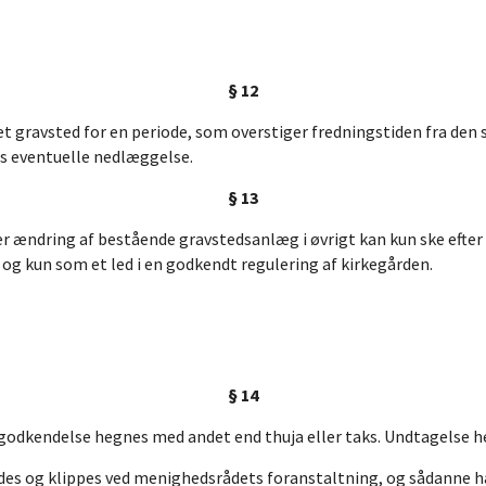
§ 12
 et gravsted for en periode, som overstiger fredningstiden fra den
ns eventuelle nedlæggelse.
§ 13
ler ændring af bestående gravstedsanlæg i øvrigt kan kun ske efter
og kun som et led i en godkendt regulering af kirkegården.
§ 14
dkendelse hegnes med andet end thuja eller taks. Undtagelse herf
des og klippes ved menighedsrådets foranstaltning, og sådanne 