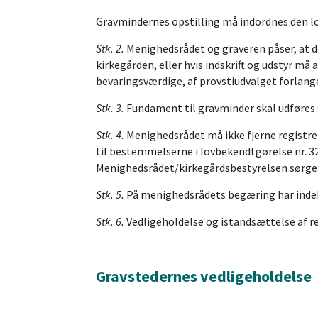
Gravmindernes opstilling må indordnes den lok
Stk. 2.
Menighedsrådet og graveren påser, at de
kirkegården, eller hvis indskrift og udstyr må
bevaringsværdige, af provstiudvalget forlange
Stk. 3.
Fundament til gravminder skal udføres så
Stk. 4.
Menighedsrådet må ikke fjerne registrer
til bestemmelserne i lovbekendtgørelse nr. 32
Menighedsrådet/kirkegårdsbestyrelsen sørger f
Stk. 5.
På menighedsrådets begæring har indeha
Stk. 6.
Vedligeholdelse og istandsættelse af re
Gravstedernes vedligeholdelse