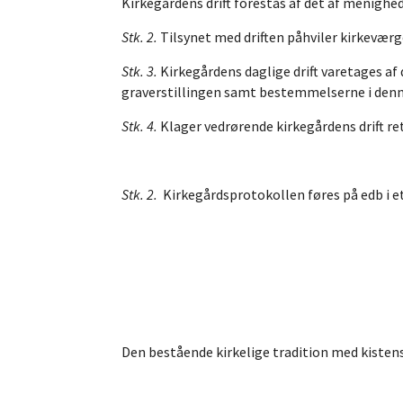
Kirkegårdens drift forestås af det af menighe
Stk. 2.
Tilsynet med driften påhviler kirkevær
Stk. 3.
Kirkegårdens daglige drift varetages a
graverstillingen samt bestemmelserne i den
Stk. 4.
Klager vedrørende kirkegårdens drift re
Stk. 2.
Kirkegårdsprotokollen føres på edb i e
Den bestående kirkelige tradition med kistens