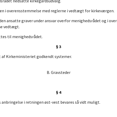
dsrådet nedsatte kirkegårdsudvalg.
gen i overensstemmelse med reglerne i vedtægt for kirkeværgen.
f den ansatte graver under ansvar overfor menighedsrådet og i ov
ne vedtægt.
ttes til menighedsrådet.
§ 3
t af Kirkeministeriet godkendt systemer.
B. Gravsteder
§ 4
 anbringelse i retningen øst-vest bevares så vidt muligt.