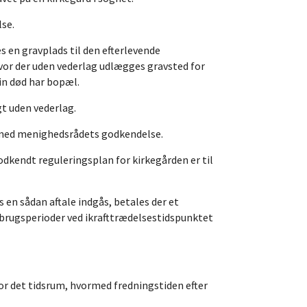
se.
s en gravplads til den efterlevende
hvor der uden vederlag udlægges gravsted for
in død har bopæl.
gt uden vederlag.
e med menighedsrådets godkendelse.
kendt reguleringsplan for kirkegården er til
s en sådan aftale indgås, betales der et
 brugsperioder ved ikrafttrædelsestidspunktet
or det tidsrum, hvormed fredningstiden efter