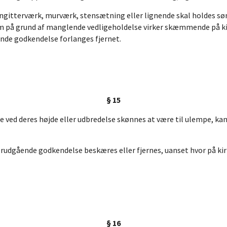
ngitterværk, murværk, stensætning eller lignende skal holdes søm
som på grund af manglende vedligeholdelse virker skæmmende på k
nde godkendelse forlanges fjernet.
§ 15
 ved deres højde eller udbredelse skønnes at være til ulempe, k
rudgående godkendelse beskæres eller fjernes, uanset hvor på kir
§ 16