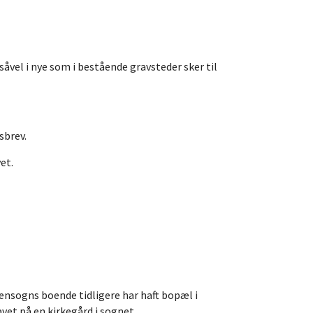
åvel i nye som i bestående gravsteder sker til
sbrev.
et.
densogns boende tidligere har haft bopæl i
vet på en kirkegård i sognet.