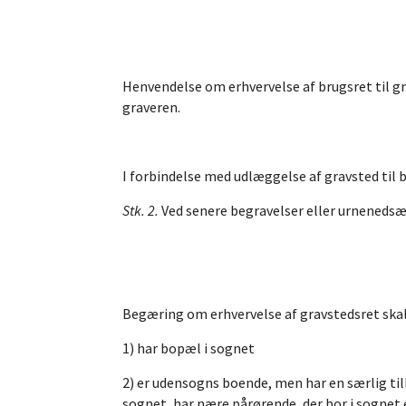
Henvendelse om erhvervelse af brugsret til gra
graveren.
I forbindelse med udlæggelse af gravsted til 
Stk. 2.
Ved senere begravelser eller urnenedsæ
Begæring om erhvervelse af gravstedsret ska
1) har bopæl i sognet
2) er udensogns boende, men har en særlig tilk
sognet, har nære pårørende, der bor i sognet 