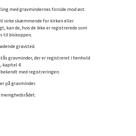
illing med gravmindernes forside mod øst.
vil virke skæmmende for kirken eller
t, kan de, hvis de ikke er registrerede som
s til biskoppen.
stødende gravsted.
ås gravminder, der er registreret i henhold
 kapitel 4.
s bekendt med registreringen.
er på gravminder.
er menighedsrådet.