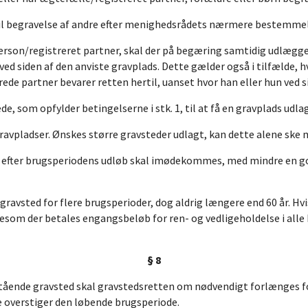
 til begravelse af andre efter menighedsrådets nærmere bestemmel
person/registreret partner, skal der på begæring samtidig udlægge
d siden af den anviste gravplads. Dette gælder også i tilfælde, 
de partner bevarer retten hertil, uanset hvor han eller hun ved s
e, som opfylder betingelserne i stk. 1, til at få en gravplads udla
ravpladser. Ønskes større gravsteder udlagt, kan dette alene sk
efter brugsperiodens udløb skal imødekommes, med mindre en god
gravsted for flere brugsperioder, dog aldrig længere end 60 år. Hvi
esom der betales engangsbeløb for ren- og vedligeholdelse i alle
§ 8
stående gravsted skal gravstedsretten om nødvendigt forlænges f
 overstiger den løbende brugsperiode.