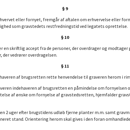
§ 9
hvervet eller fornyet, fremgår af aftalen om erhvervelse eller for
ighed som gravstedets restfredningstid ved legatets oprettelse.
§ 10
r en skriftlig accept fra de personer, der overdrager og modtager 
 der vedrører overdragelsen.
§ 11
averen af brugsretten rette henvendelse til graveren herom i rim
averen indehaveren af brugsretten en påmindelse om fornyelsen o
lse af ønske om fornyelse af gravstedsretten, hjemfalder gravste
n 2 uger efter brugstidens udløb fjerne planter m.m. samt gravmi
laneret stand. Orientering herom skal gives i den foran omhandled