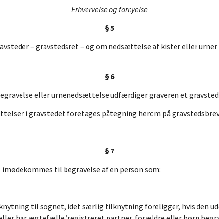
Erhvervelse og fornyelse
§ 5
vsteder – gravstedsret – og om nedsættelse af kister eller urner s
§ 6
begravelse eller urnenedsættelse udfærdiger graveren et gravsted
ttelser i gravstedet foretages påtegning herom på gravstedsbrev
§ 7
l imødekommes til begravelse af en person som:
nytning til sognet, idet særlig tilknytning foreligger, hvis den u
eller har ægtefælle/registreret partner, forældre eller børn begra