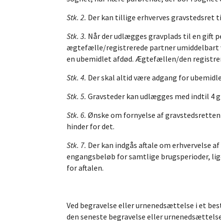
Stk. 2.
Der kan tillige erhverves gravstedsret
Stk. 3.
Når der udlægges gravplads til en gift 
ægtefælle/registrerede partner umiddelbart ve
en ubemidlet afdød. Ægtefællen/den registrere
Stk. 4.
Der skal altid være adgang for ubemidled
Stk. 5.
Gravsteder kan udlægges med indtil 4 g
Stk. 6.
Ønske om fornyelse af gravstedsretten 
hinder for det.
Stk. 7.
Der kan indgås aftale om erhvervelse af 
engangsbeløb for samtlige brugsperioder, lig
for aftalen.
Ved begravelse eller urnenedsættelse i et be
den seneste begravelse eller urnenedsættelse