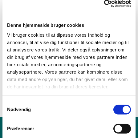
Denne hjemmeside bruger cookies
Vi bruger cookies til at tilpasse vores indhold og
annoncer, til at vise dig funktioner til sociale medier og til
at analysere vores trafik. Vi deler også oplysninger om
Der er 430 gravsteder.
din brug af vores hjemmeside med vores partnere inden
for sociale medier, annonceringspartnere og
Fredningsperioder:
analysepartnere. Vores partnere kan kombinere disse
data med andre oplysninger, du har givet dem, eller som
Kister: 30 år
de har indsamlet fra din brug af deres tjenester.
Urner: 10 år
S
Nødvendig
a
m
t
Præferencer
Børn & Unge
y