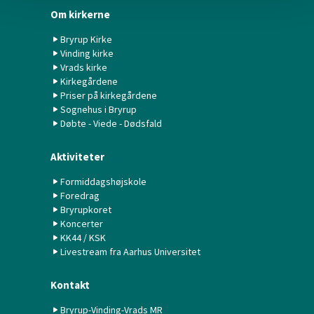
Om kirkerne
Bryrup Kirke
Vinding kirke
Vrads kirke
Kirkegårdene
Priser på kirkegårdene
Sognehus i Bryrup
Døbte - Viede - Dødsfald
Aktiviteter
Formiddagshøjskole
Foredrag
Bryrupkoret
Koncerter
KK44 / KSK
Livestream fra Aarhus Universitet
Kontakt
Bryrup-Vinding-Vrads MR