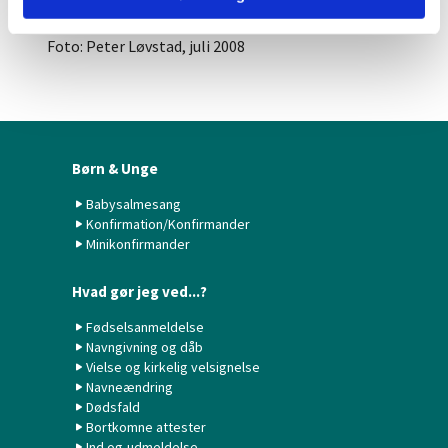
seneste år har gennemgået en større renovering.
Foto: Peter Løvstad, juli 2008
Børn & Unge
Babysalmesang
Konfirmation/Konfirmander
Minikonfirmander
Hvad gør jeg ved...?
Fødselsanmeldelse
Navngivning og dåb
Vielse og kirkelig velsignelse
Navneændring
Dødsfald
Bortkomne attester
Ind og-udmeldelse