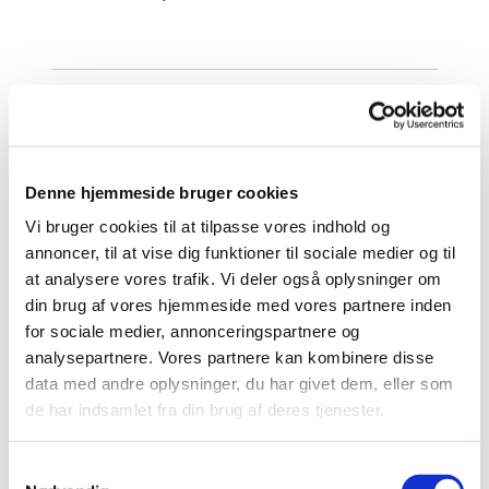
Kirkegår
dens
adgangs
Denne hjemmeside bruger cookies
veje og
stier er
Vi bruger cookies til at tilpasse vores indhold og
grusbela
annoncer, til at vise dig funktioner til sociale medier og til
gte. Det
at analysere vores trafik. Vi deler også oplysninger om
er i 2008
din brug af vores hjemmeside med vores partnere inden
beslutte
for sociale medier, annonceringspartnere og
t at arbejde på forbedring af adgangsvejene,
analysepartnere. Vores partnere kan kombinere disse
således at de bliver mere egnede for
data med andre oplysninger, du har givet dem, eller som
gangbesværede personer.
de har indsamlet fra din brug af deres tjenester.
I baggrunden ses den gamle del af
kirkegårdsmuren, der er et uregelmæssigt dige af
S