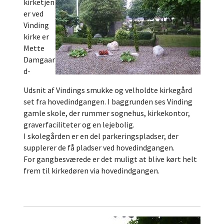
kirketjen
er ved
Vinding
kirke er
Mette
Damgaar
d-
Udsnit af Vindings smukke og velholdte kirkegård
set fra hovedindgangen. I baggrunden ses Vinding
gamle skole, der rummer sognehus, kirkekontor,
graverfaciliteter og en lejebolig.
I skolegården er en del parkeringspladser, der
supplerer de få pladser ved hovedindgangen.
For gangbesværede er det muligt at blive kørt helt
frem til kirkedøren via hovedindgangen.