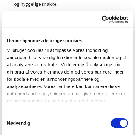
og hyggelige snakke.
Kirkegårde er som så mange andre ting under
omstrukturering, og Vrads er ingen undtagelse. Det
betyder at der løbende sker ændringer på
kirkegården. Nogle ting forsvinder mens nye
Denne hjemmeside bruger cookies
kommer til. Vi håber at vi også i fremtiden kan være
et sted, hvor man kan komme og nyde roen.
Vi bruger cookies til at tilpasse vores indhold og
annoncer, til at vise dig funktioner til sociale medier og til
at analysere vores trafik. Vi deler også oplysninger om
din brug af vores hjemmeside med vores partnere inden
for sociale medier, annonceringspartnere og
Der har tidligere været et større lapidarium på
analysepartnere. Vores partnere kan kombinere disse
Vrads kirkegård. Dette er i 2017 blevet nedlagt. Der
data med andre oplysninger, du har givet dem, eller som
er fortsat enkelte gamle sten at finde på
de har indsamlet fra din brug af deres tjenester.
kirkegården og alle sten der fjernes bliver løbende
lagt ind i vore elektroniske lapidarium som du kan
S
se herunder under - Læs mere om
Lapidariet her
.
Nødvendig
a
m