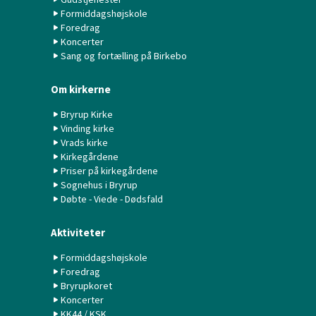
Formiddagshøjskole
Foredrag
Koncerter
Sang og fortælling på Birkebo
Om kirkerne
Bryrup Kirke
Vinding kirke
Vrads kirke
Kirkegårdene
Priser på kirkegårdene
Sognehus i Bryrup
Døbte - Viede - Dødsfald
Aktiviteter
Formiddagshøjskole
Foredrag
Bryrupkoret
Koncerter
KK44 / KSK