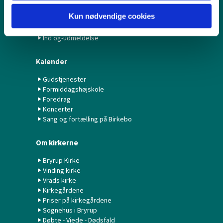
Navneændring
Kun nødvendige cookies
Dødsfald
Bortkomne attester
Ind og-udmeldelse
Kalender
Gudstjenester
Formiddagshøjskole
Foredrag
Koncerter
Sang og fortælling på Birkebo
Om kirkerne
Bryrup Kirke
Vinding kirke
Vrads kirke
Kirkegårdene
Priser på kirkegårdene
Sognehus i Bryrup
Døbte - Viede - Dødsfald