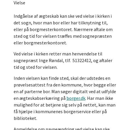
Vielse
Indgåelse af ægteskab kan ske ved vielse i kirken i
det sogn, hvor man bor eller har tilknytning til,
eller på borgmesterkontoret. Nærmere aftale om
sted og tid for vielsen træffes med sognepræsten
eller borgmesterkontoret.
Ved vielse i kirken retter man henvendelse til
sognepræst Inge Røndal, tlf. 51322412, og aftaler
tid og sted for vielsen.
Inden vielsen kan finde sted, skal der udstedes en
prøvelsesattest fra den kommune, hvor begge eller
en af parterne bor. Man søger digitalt ved at udfylde
en ægteskabserkæring på
borger.dk
. Har man ikke
mulighed for at betjene sig selv på nettet, kan man
få hjælpe i kommunenes borgerservice eller på
biblioteket.
Anmeldelse om navneændring ved vielse kan ske