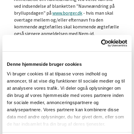
ved indsendelse af blanketten "Navneændring på
bryllupsdagen" på
www.borger.dk
- hvis man skal
overtage mellem og/eller efternavn fra den
kommende ægtefælles skal kommende ægtefælle
også signere anmeldelsen med Nem-id.
HUSK at hvis begge parter skal ændre navn så skal
BEGGE udfylde en anmodning om at få ændret navn
.
Hvis man ikke får en mail om at man skal godkende
Denne hjemmeside bruger cookies
sin kommende ægtefælles navneændring. så kan
Vi bruger cookies til at tilpasse vores indhold og
man logge ind på borger.dk under navneændring
annoncer, til at vise dig funktioner til sociale medier og til
ved vielse - så kan man godkende når man er logget
at analysere vores trafik. Vi deler også oplysninger om
ind der.
din brug af vores hjemmeside med vores partnere inden
Velsignelse
for sociale medier, annonceringspartnere og
analysepartnere. Vores partnere kan kombinere disse
Kirkelig velsignelse af et borgerligt indgået
data med andre oplysninger, du har givet dem, eller som
ægteskab kan ske i kirken i det sogn, hvor man bor,
de har indsamlet fra din brug af deres tjenester.
eller har tilknytning til. Henvendelse herom rettes