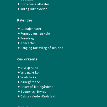
Bortkomne attester
Ind og-udmeldelse
Kalender
Gudstjenester
Formiddagshøjskole
Foredrag
Koncerter
Sang og fortælling på Birkebo
Om kirkerne
Bryrup Kirke
Vinding kirke
Vrads kirke
Kirkegårdene
Priser på kirkegårdene
Sognehus i Bryrup
Døbte - Viede - Dødsfald