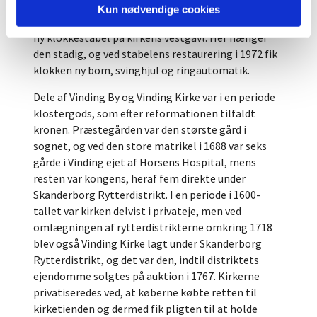
skibet, men i 1727 ophængtes den i et klokkehus på
Kun nødvendige cookies
kirkegården. 21 år senere blev den flyttet til en
ny klokkestabel på kirkens vestgavl. Her hænger
den stadig, og ved stabelens restaurering i 1972 fik
klokken ny bom, svinghjul og ringautomatik.
Dele af Vinding By og Vinding Kirke var i en periode
klostergods, som efter reformationen tilfaldt
kronen. Præstegården var den største gård i
sognet, og ved den store matrikel i 1688 var seks
gårde i Vinding ejet af Horsens Hospital, mens
resten var kongens, heraf fem direkte under
Skanderborg Rytterdistrikt. I en periode i 1600-
tallet var kirken delvist i privateje, men ved
omlægningen af rytterdistrikterne omkring 1718
blev også Vinding Kirke lagt under Skanderborg
Rytterdistrikt, og det var den, indtil distriktets
ejendomme solgtes på auktion i 1767. Kirkerne
privatiseredes ved, at køberne købte retten til
kirketienden og dermed fik pligten til at holde