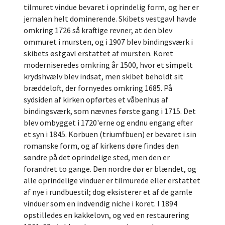
tilmuret vindue bevaret i oprindelig form, og her er
jernalen helt dominerende. Skibets vestgavl havde
omkring 1726 så kraftige revner, at den blev
ommuret i mursten, og i 1907 blev bindingsværk i
skibets østgavl erstattet af mursten. Koret
moderniseredes omkring år 1500, hvor et simpelt
krydshvælv blev indsat, men skibet beholdt sit
bræddeloft, der fornyedes omkring 1685. På
sydsiden af kirken opførtes et våbenhus af
bindingsværk, som nævnes første gang i 1715. Det
blev ombygget i 1720'erne og endnu engang efter
et syn i 1845. Korbuen (triumfbuen) er bevaret i sin
romanske form, og af kirkens døre findes den
søndre på det oprindelige sted, men den er
forandret to gange. Den nordre dør er blændet, og
alle oprindelige vinduer er tilmurede eller erstattet
af nye i rundbuestil; dog eksisterer et af de gamle
vinduer som en indvendig niche i koret. I 1894
opstilledes en kakkelovn, og ved en restaurering