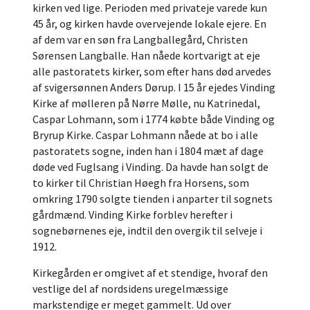
kirken ved lige. Perioden med privateje varede kun
45 år, og kirken havde overvejende lokale ejere. En
af dem var en søn fra Langballegård, Christen
Sørensen Langballe. Han nåede kortvarigt at eje
alle pastoratets kirker, som efter hans død arvedes
af svigersønnen Anders Dørup. I 15 år ejedes Vinding
Kirke af mølleren på Nørre Mølle, nu Katrinedal,
Caspar Lohmann, som i 1774 købte både Vinding og
Bryrup Kirke. Caspar Lohmann nåede at bo i alle
pastoratets sogne, inden han i 1804 mæt af dage
døde ved Fuglsang i Vinding. Da havde han solgt de
to kirker til Christian Høegh fra Horsens, som
omkring 1790 solgte tienden i anparter til sognets
gårdmænd. Vinding Kirke forblev herefter i
sognebørnenes eje, indtil den overgik til selveje i
1912.
Kirkegården er omgivet af et stendige, hvoraf den
vestlige del af nordsidens uregelmæssige
markstendige er meget gammelt. Ud over