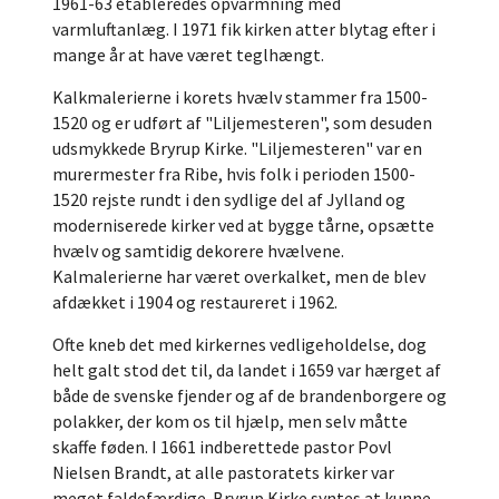
1961-63 etableredes opvarmning med
varmluftanlæg. I 1971 fik kirken atter blytag efter i
mange år at have været teglhængt.
Kalkmalerierne i korets hvælv stammer fra 1500-
1520 og er udført af "Liljemesteren", som desuden
udsmykkede Bryrup Kirke. "Liljemesteren" var en
murermester fra Ribe, hvis folk i perioden 1500-
1520 rejste rundt i den sydlige del af Jylland og
moderniserede kirker ved at bygge tårne, opsætte
hvælv og samtidig dekorere hvælvene.
Kalmalerierne har været overkalket, men de blev
afdækket i 1904 og restaureret i 1962.
Ofte kneb det med kirkernes vedligeholdelse, dog
helt galt stod det til, da landet i 1659 var hærget af
både de svenske fjender og af de brandenborgere og
polakker, der kom os til hjælp, men selv måtte
skaffe føden. I 1661 indberettede pastor Povl
Nielsen Brandt, at alle pastoratets kirker var
meget faldefærdige. Bryrup Kirke syntes at kunne