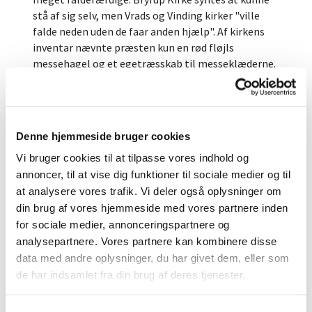
stå af sig selv, men Vrads og Vinding kirker "ville
falde neden uden de faar anden hjælp". Af kirkens
inventar nævnte præsten kun en rød fløjls
messehagel og et egetræsskab til messeklæderne.
Kalk og disk af sølv havde kirkeværgen taget til sig
" at forvare udi i denne fejdetid, og (de) er fortsat,
om de ellers igen kan findes". Af alterstagerne af
messing var den ene i stykker og den anden
Denne hjemmeside bruger cookies
gemt. Kalk og diskvar gemt så godt, at sættet ikke
Vi bruger cookies til at tilpasse vores indhold og
blev fundet igen, og man måtte klare sig med et
annoncer, til at vise dig funktioner til sociale medier og til
sæt af tin, men da kirken var ryttergods, måtte
kongen i 1742 forære kirken et nyt sæt af sølv.
at analysere vores trafik. Vi deler også oplysninger om
din brug af vores hjemmeside med vores partnere inden
Den primitive, romanske døbefont er samtidig med
for sociale medier, annonceringspartnere og
kirken og halvt indstøbt i korbuens
analysepartnere. Vores partnere kan kombinere disse
nordside. Dåbsfadet er af messing, og motivet er
data med andre oplysninger, du har givet dem, eller som
spejderne i Kanaan, der bærer en klase vindruer. Det
de har indsamlet fra din brug af deres tjenester.
er fremstillet omkring 1550 i Sydtyskland, men
kom først til Vinding i 1748. Til dåben hører