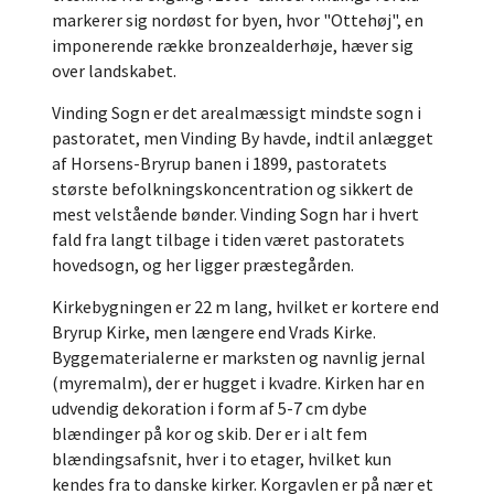
markerer sig nordøst for byen, hvor "Ottehøj", en
imponerende række bronzealderhøje, hæver sig
over landskabet.
Vinding Sogn er det arealmæssigt mindste sogn i
pastoratet, men Vinding By havde, indtil anlægget
af Horsens-Bryrup banen i 1899, pastoratets
største befolkningskoncentration og sikkert de
mest velstående bønder. Vinding Sogn har i hvert
fald fra langt tilbage i tiden været pastoratets
hovedsogn, og her ligger præstegården.
Kirkebygningen er 22 m lang, hvilket er kortere end
Bryrup Kirke, men længere end Vrads Kirke.
Byggematerialerne er marksten og navnlig jernal
(myremalm), der er hugget i kvadre. Kirken har en
udvendig dekoration i form af 5-7 cm dybe
blændinger på kor og skib. Der er i alt fem
blændingsafsnit, hver i to etager, hvilket kun
kendes fra to danske kirker. Korgavlen er på nær et