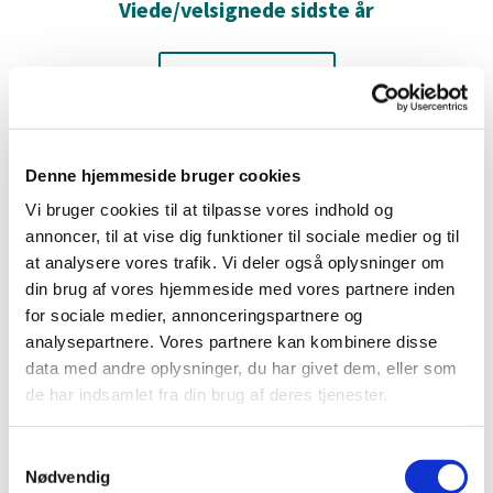
Viede/velsignede sidste år
Læs mere her
Denne hjemmeside bruger cookies
Vi bruger cookies til at tilpasse vores indhold og
annoncer, til at vise dig funktioner til sociale medier og til
at analysere vores trafik. Vi deler også oplysninger om
din brug af vores hjemmeside med vores partnere inden
for sociale medier, annonceringspartnere og
analysepartnere. Vores partnere kan kombinere disse
data med andre oplysninger, du har givet dem, eller som
de har indsamlet fra din brug af deres tjenester.
Døde - sidste år
S
Nødvendig
a