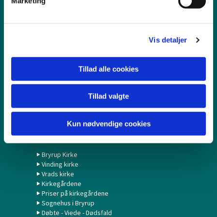
Marketing
a
Navneændring
Dødsfald
l
Bortkomne attester
g
Ind og-udmeldelse
Vis detaljer
Kalender
Tillad alle cookies
Gudstjenester
Formiddagshøjskole
Foredrag
Tillad valgte
Koncerter
Sang og fortælling på Birkebo
Kun nødvendige cookies
Om kirkerne
Bryrup Kirke
Vinding kirke
Vrads kirke
Kirkegårdene
Priser på kirkegårdene
Sognehus i Bryrup
Døbte - Viede - Dødsfald