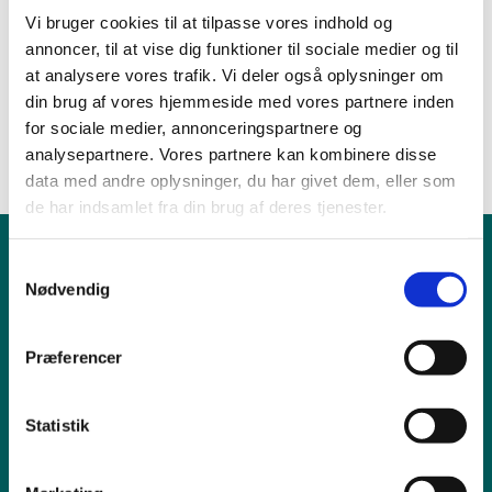
her
Vi bruger cookies til at tilpasse vores indhold og
annoncer, til at vise dig funktioner til sociale medier og til
Referat fra menighedsrådsmøde 21/11-2019 -
klik
at analysere vores trafik. Vi deler også oplysninger om
her
din brug af vores hjemmeside med vores partnere inden
for sociale medier, annonceringspartnere og
analysepartnere. Vores partnere kan kombinere disse
data med andre oplysninger, du har givet dem, eller som
de har indsamlet fra din brug af deres tjenester.
Børn & Unge
S
Nødvendig
a
Babysalmesang
m
Konfirmation/Konfirmander
t
Minikonfirmander
Præferencer
y
k
Hvad gør jeg ved...?
k
Statistik
Fødselsanmeldelse
e
Navngivning og dåb
v
Vielse og kirkelig velsignelse