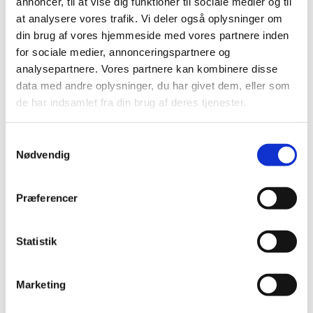
annoncer, til at vise dig funktioner til sociale medier og til
at analysere vores trafik. Vi deler også oplysninger om
din brug af vores hjemmeside med vores partnere inden
2017-2018
for sociale medier, annonceringspartnere og
analysepartnere. Vores partnere kan kombinere disse
data med andre oplysninger, du har givet dem, eller som
Læs mere her
de har indsamlet fra din brug af deres tjenester.
S
Nødvendig
a
m
2018-2019
t
Præferencer
y
k
Læs mere her
k
Statistik
e
v
Marketing
a
l