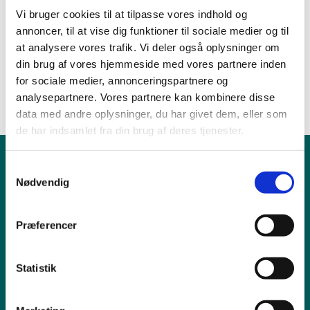
her
Vi bruger cookies til at tilpasse vores indhold og
annoncer, til at vise dig funktioner til sociale medier og til
Referat fra menighedsrådsmøde 21/11-2019 -
klik
at analysere vores trafik. Vi deler også oplysninger om
her
din brug af vores hjemmeside med vores partnere inden
for sociale medier, annonceringspartnere og
analysepartnere. Vores partnere kan kombinere disse
data med andre oplysninger, du har givet dem, eller som
de har indsamlet fra din brug af deres tjenester.
Børn & Unge
S
Nødvendig
a
Babysalmesang
m
Konfirmation/Konfirmander
t
Minikonfirmander
Præferencer
y
k
Hvad gør jeg ved...?
k
Statistik
Fødselsanmeldelse
e
Navngivning og dåb
v
Vielse og kirkelig velsignelse