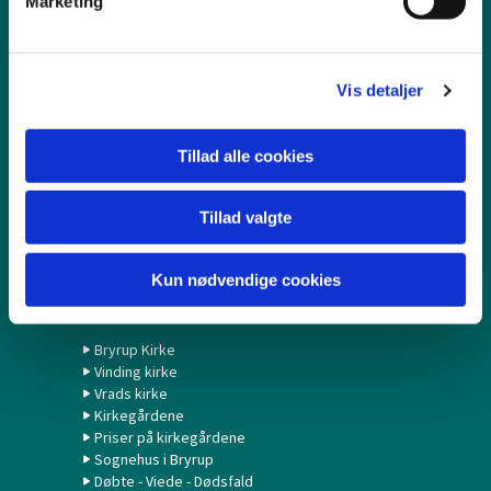
Marketing
a
Navneændring
Dødsfald
l
Bortkomne attester
g
Ind og-udmeldelse
Vis detaljer
Kalender
Tillad alle cookies
Gudstjenester
Formiddagshøjskole
Foredrag
Tillad valgte
Koncerter
Sang og fortælling på Birkebo
Kun nødvendige cookies
Om kirkerne
Bryrup Kirke
Vinding kirke
Vrads kirke
Kirkegårdene
Priser på kirkegårdene
Sognehus i Bryrup
Døbte - Viede - Dødsfald