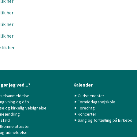
lik her
lik her
lik her
lik her
klik her
gør jeg ved...?
Kalender
selsanmeldelse
Gudstjenester
ngivning og dåb
Formiddagshøjskole
lse og kirkelig velsignelse
Foredrag
neændring
Koncerter
sfald
Sang og fortælling på Birkebo
tkomne attester
 og-udmeldelse