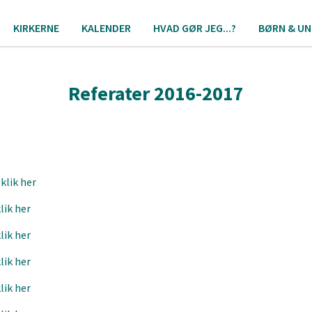
KIRKERNE
KALENDER
HVAD GØR JEG...?
BØRN & UN
Referater 2016-2017
klik her
lik her
lik her
lik her
lik her