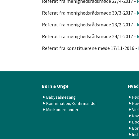
Referat fra menighedsrådsmøde 27/4-2017 -
k
Referat fra menighedsrådsmøde 30/3-2017 -
k
Referat fra menighedsrådsmøde 23/2-2017 -
k
Referat fra menighedsrådsmøde 24/1-2017 -
k
Referat fra konstituerene møde 17/11-2016 -
Børn & Unge
Hvad 
Babysalmesang
Fød
Konfirmation/Konfirmander
Nav
Minikonfirmander
Vie
Nav
Død
Bor
Ind