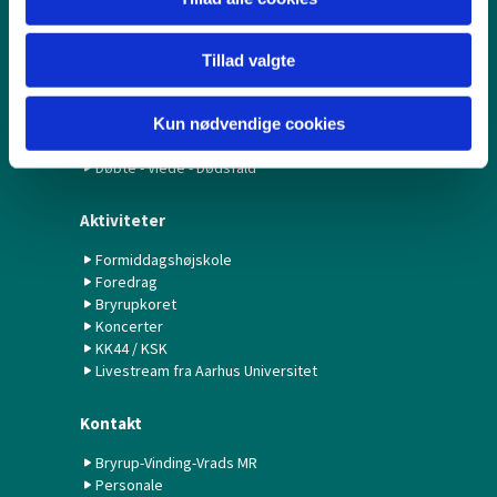
Bryrup Kirke
Vinding kirke
Tillad valgte
Vrads kirke
Kirkegårdene
Priser på kirkegårdene
Kun nødvendige cookies
Sognehus i Bryrup
Døbte - Viede - Dødsfald
Aktiviteter
Formiddagshøjskole
Foredrag
Bryrupkoret
Koncerter
KK44 / KSK
Livestream fra Aarhus Universitet
Kontakt
Bryrup-Vinding-Vrads MR
Personale