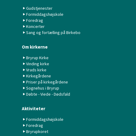
Gudstjenester
Formiddagshøjskole
Foredrag
Koncerter
Sang og fortælling på Birkebo
Om kirkerne
Bryrup Kirke
Vinding kirke
Vrads kirke
Kirkegårdene
Priser på kirkegårdene
Sognehus i Bryrup
Døbte - Viede - Dødsfald
Aktiviteter
Formiddagshøjskole
Foredrag
Bryrupkoret