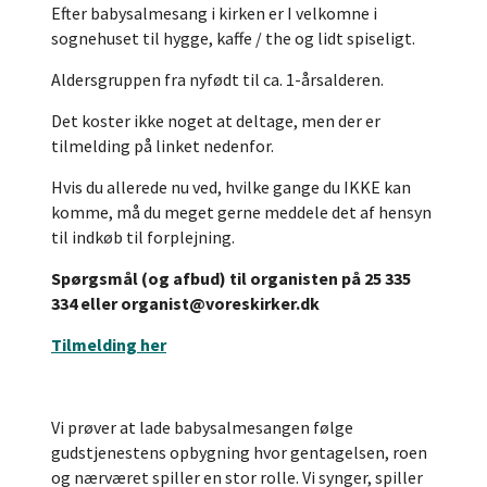
Efter babysalmesang i kirken er I velkomne i
sognehuset til hygge, kaffe / the og lidt spiseligt.
Aldersgruppen fra nyfødt til ca. 1-årsalderen.
Det koster ikke noget at deltage, men der er
tilmelding på linket nedenfor.
Hvis du allerede nu ved, hvilke gange du IKKE kan
komme, må du meget gerne meddele det af hensyn
til indkøb til forplejning.
Spørgsmål (og afbud) til organisten på 25 335
334 eller organist@voreskirker.dk
Tilmelding her
Vi prøver at lade babysalmesangen følge
gudstjenestens opbygning hvor gentagelsen, roen
og nærværet spiller en stor rolle. Vi synger, spiller