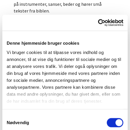
på instrumenter, sanser, beder og hører små
tekster fra biblen.
Husk, at din stemme er din babys yndlingsstemme.
En baby forstår ikke salmerne, men babyen kan
sanse stemningen og atmosfæren.
Denne hjemmeside bruger cookies
Vi bruger tørklæder, fugle, sæbebobler, små
Vi bruger cookies til at tilpasse vores indhold og
rytmeinstrumenter, og vugger babyerne mens vi
annoncer, til at vise dig funktioner til sociale medier og til
synger.
at analysere vores trafik. Vi deler også oplysninger om
din brug af vores hjemmeside med vores partnere inden
Det hele foregår på babyernes præmisser.
for sociale medier, annonceringspartnere og
Alle materialer bliver stillet til rådighed af kirken
analysepartnere. Vores partnere kan kombinere disse
data med andre oplysninger, du har givet dem, eller som
de har indsamlet fra din brug af deres tjenester.
S
Nødvendig
a
12/8, 19/8, 26/8, 2/9, 9/9, 23/9, 30/9, 7/10,