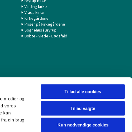
Bryrup Kirke
Vinding kirke
Vrads kirke
Kirkegårdene
Priser på kirkegårdene
Sognehus i Bryrup
Døbte - Viede - Dødsfald
Tillad alle cookies
ale medier og
ed vores
Tillad valgte
re kan
fra din brug
Kun nødvendige cookies