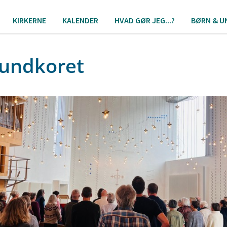
KIRKERNE
KALENDER
HVAD GØR JEG...?
BØRN & U
lundkoret