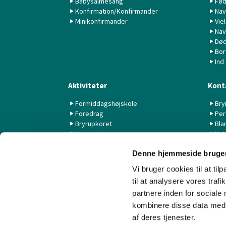
Babysalmesang
Fød
Konfirmation/Konfirmander
Nav
Minikonfirmander
Vie
Nav
Død
Bor
Ind
Aktiviteter
Kont
Formiddagshøjskole
Bry
Foredrag
Per
Bryrupkoret
Bla
Koncerter
Nyt
KK44 / KSK
Denne hjemmeside bruger
Livestream fra Aarhus Universitet
Vi bruger cookies til at til
til at analysere vores tra
partnere inden for sociale
kombinere disse data med a
af deres tjenester.