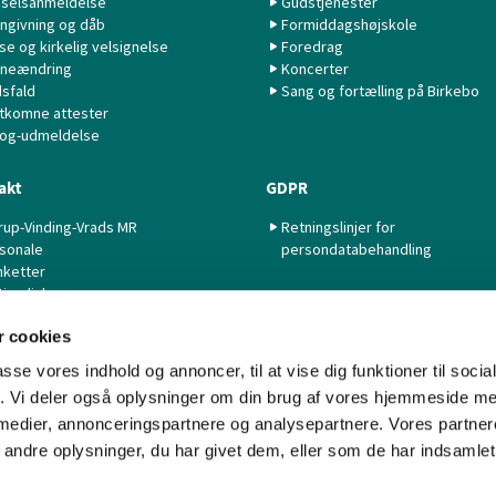
selsanmeldelse
Gudstjenester
ngivning og dåb
Formiddagshøjskole
lse og kirkelig velsignelse
Foredrag
neændring
Koncerter
sfald
Sang og fortælling på Birkebo
tkomne attester
 og-udmeldelse
akt
GDPR
rup-Vinding-Vrads MR
Retningslinjer for
sonale
persondatabehandling
nketter
tige links
 cookies
passe vores indhold og annoncer, til at vise dig funktioner til soci
fik. Vi deler også oplysninger om din brug af vores hjemmeside m
 medier, annonceringspartnere og analysepartnere. Vores partne
Kontakt
Cookiepolitik
Imprint
Tilgængelighedserklæring
ndre oplysninger, du har givet dem, eller som de har indsamlet 