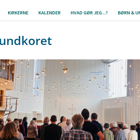
KIRKERNE
KALENDER
HVAD GØR JEG...?
BØRN & U
lundkoret