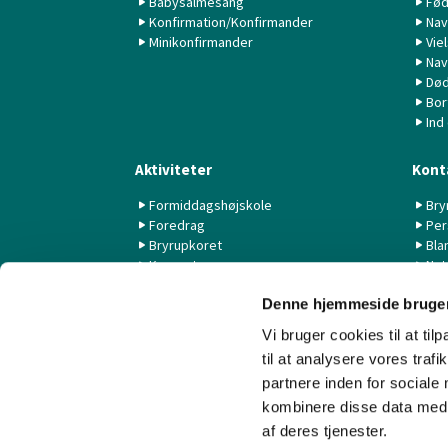
Babysalmesang
Fød
Konfirmation/Konfirmander
Nav
Minikonfirmander
Vie
Nav
Død
Bor
Ind
Aktiviteter
Kont
Formiddagshøjskole
Bry
Foredrag
Per
Bryrupkoret
Bla
Koncerter
Nyt
KK44 / KSK
Denne hjemmeside bruger
Livestream fra Aarhus Universitet
Vi bruger cookies til at til
til at analysere vores tra
partnere inden for sociale
kombinere disse data med a
af deres tjenester.