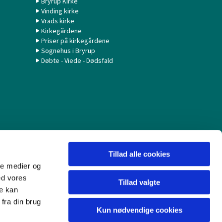
Bryrup Kirke
Vinding kirke
Vrads kirke
Kirkegårdene
Priser på kirkegårdene
Sognehus i Bryrup
Døbte - Viede - Dødsfald
Tillad alle cookies
ale medier og
ed vores
Tillad valgte
re kan
fra din brug
Kun nødvendige cookies