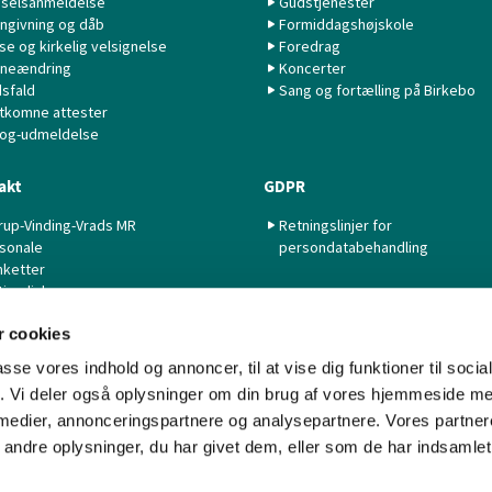
selsanmeldelse
Gudstjenester
ngivning og dåb
Formiddagshøjskole
lse og kirkelig velsignelse
Foredrag
neændring
Koncerter
sfald
Sang og fortælling på Birkebo
tkomne attester
 og-udmeldelse
akt
GDPR
rup-Vinding-Vrads MR
Retningslinjer for
sonale
persondatabehandling
nketter
tige links
 cookies
passe vores indhold og annoncer, til at vise dig funktioner til soci
fik. Vi deler også oplysninger om din brug af vores hjemmeside m
 medier, annonceringspartnere og analysepartnere. Vores partne
Kontakt
Cookiepolitik
Imprint
Tilgængelighedserklæring
ndre oplysninger, du har givet dem, eller som de har indsamlet 