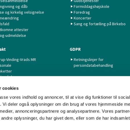
selsanmeldelse
Gudstjenester
ngivning og dåb
Formiddagshøjskole
lse og kirkelig velsignelse
Foredrag
neændring
Koncerter
sfald
Sang og fortælling på Birkebo
tkomne attester
 og-udmeldelse
akt
GDPR
rup-Vinding-Vrads MR
Retningslinjer for
sonale
persondatabehandling
nketter
tige links
 cookies
passe vores indhold og annoncer, til at vise dig funktioner til soci
fik. Vi deler også oplysninger om din brug af vores hjemmeside m
 medier, annonceringspartnere og analysepartnere. Vores partne
Kontakt
Cookiepolitik
Imprint
Tilgængelighedserklæring
ndre oplysninger, du har givet dem, eller som de har indsamlet 