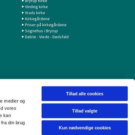
Bryrup Kirke
Vinding kirke
Vrads kirke
Kirkegårdene
Priser på kirkegårdene
Sognehus i Bryrup
Døbte - Viede - Dødsfald
Tillad alle cookies
ale medier og
ed vores
Tillad valgte
re kan
fra din brug
Kun nødvendige cookies