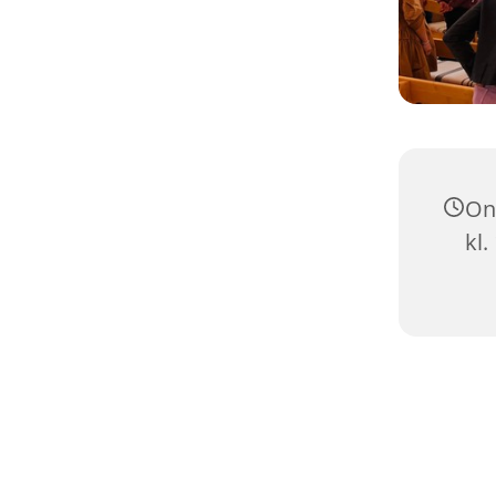
On
kl.