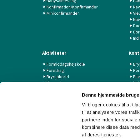
Babysalmesang
Fød
Konfirmation/Konfirmander
Nav
Minikonfirmander
Vie
Nav
Død
Bor
Ind
Aktiviteter
Kont
Formiddagshøjskole
Bry
Foredrag
Per
Bryrupkoret
Bla
Koncerter
Nyt
KK44 / KSK
Denne hjemmeside bruger
Livestream fra Aarhus Universitet
Vi bruger cookies til at til
til at analysere vores tra
partnere inden for sociale
kombinere disse data med a
af deres tjenester.