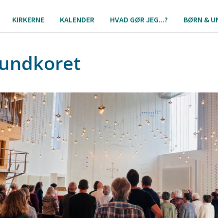
KIRKERNE
KALENDER
HVAD GØR JEG...?
BØRN & U
lundkoret