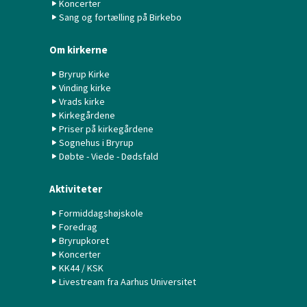
Koncerter
Sang og fortælling på Birkebo
Om kirkerne
Bryrup Kirke
Vinding kirke
Vrads kirke
Kirkegårdene
Priser på kirkegårdene
Sognehus i Bryrup
Døbte - Viede - Dødsfald
Aktiviteter
Formiddagshøjskole
Foredrag
Bryrupkoret
Koncerter
KK44 / KSK
Livestream fra Aarhus Universitet