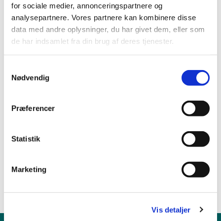
for sociale medier, annonceringspartnere og
analysepartnere. Vores partnere kan kombinere disse
data med andre oplysninger, du har givet dem, eller som
de har indsamlet fra din brug af deres tjenester.
S
Nødvendig
a
m
t
Præferencer
y
k
k
Statistik
e
v
Marketing
a
l
g
Vis detaljer