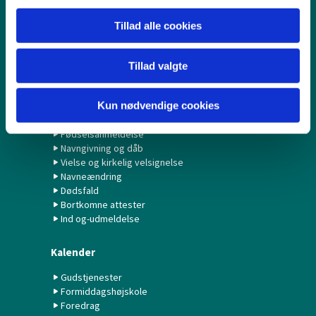
Børn & Unge
Tillad alle cookies
Babysalmesang
Konfirmation/Konfirmander
Tillad valgte
Minikonfirmander
Kun nødvendige cookies
Hvad gør jeg ved...?
Fødselsanmeldelse
Navngivning og dåb
Vielse og kirkelig velsignelse
Navneændring
Dødsfald
Bortkomne attester
Ind og-udmeldelse
Kalender
Gudstjenester
Formiddagshøjskole
Foredrag