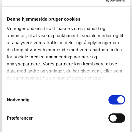
Denne hjemmeside bruger cookies
Vi bruger cookies til at tilpasse vores indhold og
annoncer, til at vise dig funktioner til sociale medier og til
at analysere vores trafik. Vi deler også oplysninger om
din brug af vores hjemmeside med vores partnere inden
for sociale medier, annonceringspartnere og
analysepartnere. Vores partnere kan kombinere disse
data med andre oplysninger, du har givet dem, eller som
Du vil måske også kunne
de har indsamlet fra din brug af deres tjenester.
lide...
S
Nødvendig
a
m
t
Præferencer
y
k