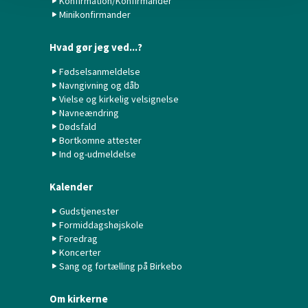
Konfirmation/Konfirmander
Minikonfirmander
Hvad gør jeg ved...?
Fødselsanmeldelse
Navngivning og dåb
Vielse og kirkelig velsignelse
Navneændring
Dødsfald
Bortkomne attester
Ind og-udmeldelse
Kalender
Gudstjenester
Formiddagshøjskole
Foredrag
Koncerter
Sang og fortælling på Birkebo
Om kirkerne