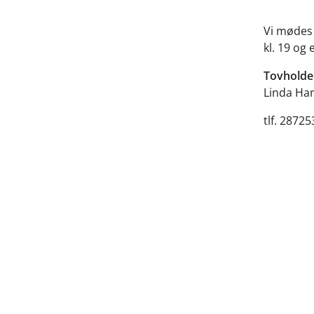
Vi mødes 
kl. 19 og 
Tovholde
Linda Ha
tlf. 2872