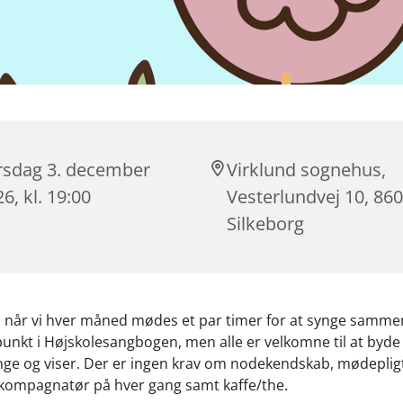
rsdag 3. december
Virklund sognehus,
6, kl. 19:00
Vesterlundvej 10, 86
Silkeborg
når vi hver måned mødes et par timer for at synge sammen
nkt i Højskolesangbogen, men alle er velkomne til at byde
ge og viser. Der er ingen krav om nodekendskab, mødepligt
kkompagnatør på hver gang samt kaffe/the.