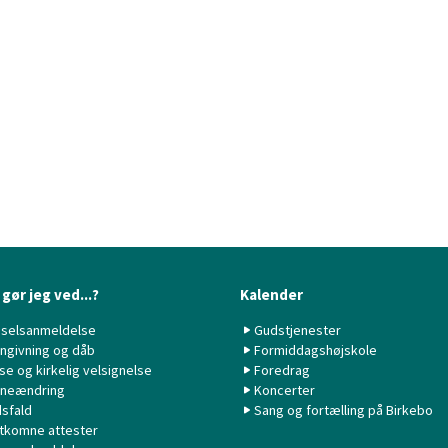
gør jeg ved...?
Kalender
selsanmeldelse
Gudstjenester
ngivning og dåb
Formiddagshøjskole
lse og kirkelig velsignelse
Foredrag
neændring
Koncerter
sfald
Sang og fortælling på Birkebo
tkomne attester