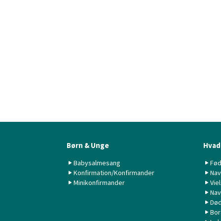
Børn & Unge
Hvad 
Babysalmesang
Fød
Konfirmation/Konfirmander
Nav
Minikonfirmander
Vie
Nav
Død
Bor