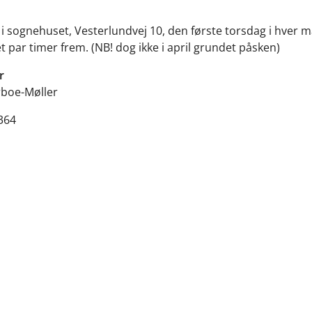
i sognehuset, Vesterlundvej 10, den første torsdag i hver 
et par timer frem. (NB! dog ikke i april grundet påsken)
r
rboe-Møller
5364