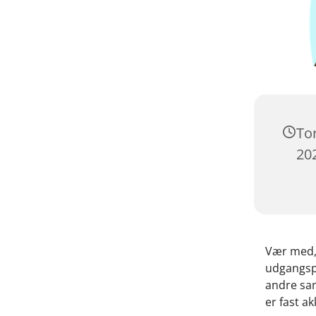
To
202
Vær med, 
udgangspu
andre san
er fast a