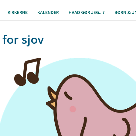
KIRKERNE
KALENDER
HVAD GØR JEG...?
BØRN & U
 for sjov