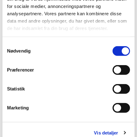
for sociale medier, annonceringspartnere og
analysepartnere. Vores partnere kan kombinere disse
data med andre oplysninger, du har givet dem, eller som
de har indsamlet fra din brug af deres tjenester.
S
Nødvendig
a
m
t
Præferencer
y
k
k
Statistik
e
v
Marketing
Du vil måske også kunne
a
lide...
l
g
Vis detaljer