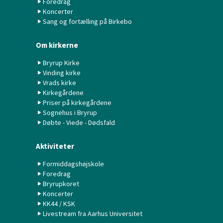
Foredrag
Koncerter
Sang og fortælling på Birkebo
Om kirkerne
Bryrup Kirke
Vinding kirke
Vrads kirke
Kirkegårdene
Priser på kirkegårdene
Sognehus i Bryrup
Døbte - Viede - Dødsfald
Aktiviteter
Formiddagshøjskole
Foredrag
Bryrupkoret
Koncerter
KK44 / KSK
Livestream fra Aarhus Universitet