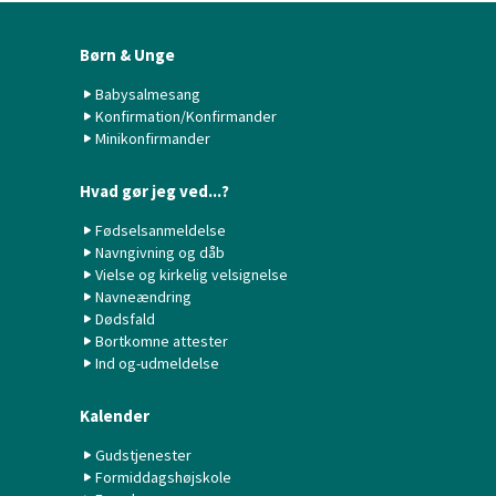
Børn & Unge
Babysalmesang
Konfirmation/Konfirmander
Minikonfirmander
Hvad gør jeg ved...?
Fødselsanmeldelse
Navngivning og dåb
Vielse og kirkelig velsignelse
Navneændring
Dødsfald
Bortkomne attester
Ind og-udmeldelse
Kalender
Gudstjenester
Formiddagshøjskole