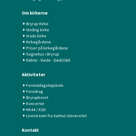
Om kirkerne
Bryrup Kirke
Vinding kirke
Vrads kirke
Kirkegårdene
Priser på kirkegårdene
Sognehus i Bryrup
Døbte - Viede - Dødsfald
Aktiviteter
Formiddagshøjskole
Foredrag
Bryrupkoret
Koncerter
KK44 / KSK
Livestream fra Aarhus Universitet
Kontakt