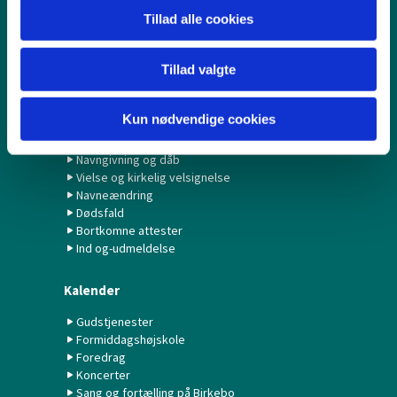
Børn & Unge
Tillad alle cookies
Babysalmesang
Konfirmation/Konfirmander
Minikonfirmander
Tillad valgte
Hvad gør jeg ved...?
Kun nødvendige cookies
Fødselsanmeldelse
Navngivning og dåb
Vielse og kirkelig velsignelse
Navneændring
Dødsfald
Bortkomne attester
Ind og-udmeldelse
Kalender
Gudstjenester
Formiddagshøjskole
Foredrag
Koncerter
Sang og fortælling på Birkebo