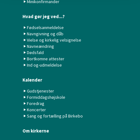
Minikonfirmander
Hvad gør jeg ved...?
Fødselsanmeldelse
Navngivning og dåb
Vielse og kirkelig velsignelse
Navneændring
Dødsfald
Bortkomne attester
Ind og-udmeldelse
Kalender
Gudstjenester
Formiddagshøjskole
Foredrag
Koncerter
Sang og fortælling på Birkebo
Om kirkerne