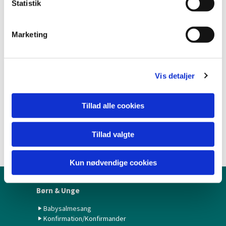
k
Statistik
e
v
Marketing
a
l
g
Vis detaljer
Tillad alle cookies
Tillad valgte
Kun nødvendige cookies
Børn & Unge
Babysalmesang
Konfirmation/Konfirmander