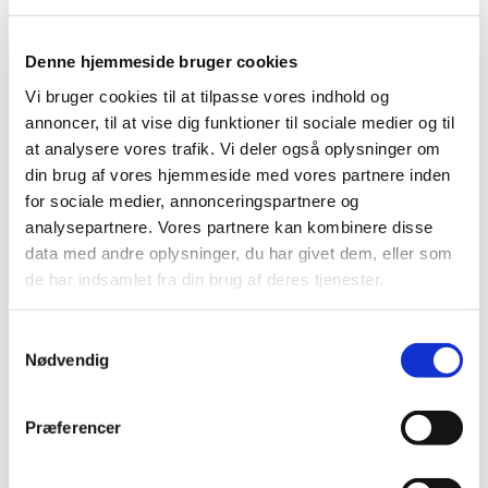
Denne hjemmeside bruger cookies
Vi bruger cookies til at tilpasse vores indhold og
annoncer, til at vise dig funktioner til sociale medier og til
at analysere vores trafik. Vi deler også oplysninger om
din brug af vores hjemmeside med vores partnere inden
for sociale medier, annonceringspartnere og
analysepartnere. Vores partnere kan kombinere disse
data med andre oplysninger, du har givet dem, eller som
Du vil måske også kunne
de har indsamlet fra din brug af deres tjenester.
lide...
S
Nødvendig
a
m
t
Præferencer
y
k