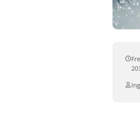
Fr
203
In