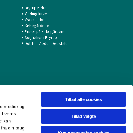
Bryrup Kirke
Vinding kirke
Vrads kirke
Kirkegårdene
Priser på kirkegårdene
Sognehus i Bryrup
Døbte - Viede - Dødsfald
Tillad alle cookies
ale medier og
ed vores
Tillad valgte
re kan
fra din brug
Kun nødvendige cookies