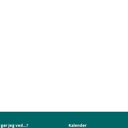
gør jeg ved...?
Kalender