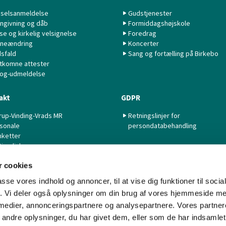
selsanmeldelse
Gudstjenester
ngivning og dåb
Formiddagshøjskole
lse og kirkelig velsignelse
Foredrag
neændring
Koncerter
sfald
Sang og fortælling på Birkebo
tkomne attester
 og-udmeldelse
akt
GDPR
rup-Vinding-Vrads MR
Retningslinjer for
sonale
persondatabehandling
nketter
tige links
 cookies
passe vores indhold og annoncer, til at vise dig funktioner til soci
fik. Vi deler også oplysninger om din brug af vores hjemmeside m
 medier, annonceringspartnere og analysepartnere. Vores partne
Kontakt
Cookiepolitik
Imprint
Tilgængelighedserklæring
ndre oplysninger, du har givet dem, eller som de har indsamlet 