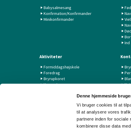
Babysalmesang
Fød
Konfirmation/Konfirmander
Nav
Minikonfirmander
Vie
Nav
Død
Bor
Ind
Aktiviteter
Kont
Formiddagshøjskole
Bry
Foredrag
Per
Bryrupkoret
Bla
Koncerter
Nyt
KK44 / KSK
Denne hjemmeside bruger
Livestream fra Aarhus Universitet
Vi bruger cookies til at til
til at analysere vores tra
partnere inden for sociale
kombinere disse data med a