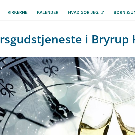
KIRKERNE
KALENDER
HVAD GØR JEG...?
BØRN & U
rsgudstjeneste i Bryrup 