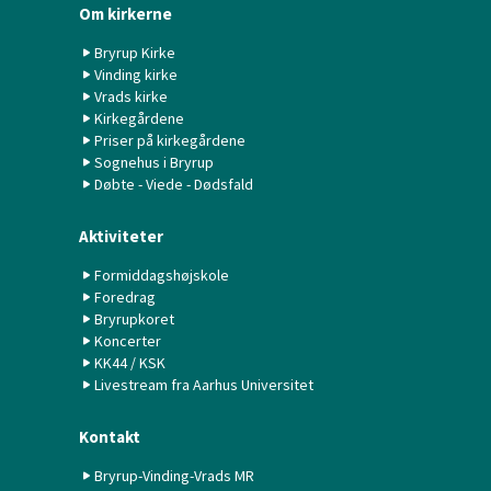
Om kirkerne
Bryrup Kirke
Vinding kirke
Vrads kirke
Kirkegårdene
Priser på kirkegårdene
Sognehus i Bryrup
Døbte - Viede - Dødsfald
Aktiviteter
Formiddagshøjskole
Foredrag
Bryrupkoret
Koncerter
KK44 / KSK
Livestream fra Aarhus Universitet
Kontakt
Bryrup-Vinding-Vrads MR