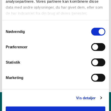
analysepartnere. Vores partnere kan kombinere disse
data med andre oplysninger, du har givet dem, eller som
de har indsamlet fra din brug af deres tjenester.
S
Nødvendig
a
m
t
Præferencer
y
k
k
Statistik
e
v
Marketing
a
l
g
Vis detaljer
Børn & Unge