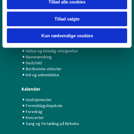
Tillad alle cookies
Babysalmesang
Konfirmation/Konfirmander
Minikonfirmander
Tillad valgte
Hvad gør jeg ved...?
Kun nødvendige cookies
Fødselsanmeldelse
Navngivning og dåb
Vielse og kirkelig velsignelse
Navneændring
Dødsfald
Bortkomne attester
Ind og-udmeldelse
Kalender
Gudstjenester
Formiddagshøjskole
Foredrag
Koncerter
Sang og fortælling på Birkebo