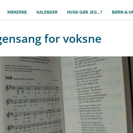
KIRKERNE
KALENDER
HVAD GØR JEG...?
BØRN & U
ensang for voksne