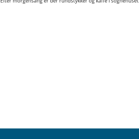
Efter morgensang er der rundstykker og kaffe i sognehuset