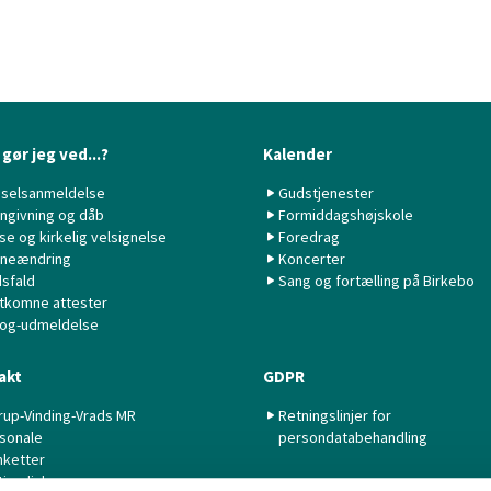
gør jeg ved...?
Kalender
selsanmeldelse
Gudstjenester
ngivning og dåb
Formiddagshøjskole
lse og kirkelig velsignelse
Foredrag
neændring
Koncerter
sfald
Sang og fortælling på Birkebo
tkomne attester
 og-udmeldelse
akt
GDPR
rup-Vinding-Vrads MR
Retningslinjer for
sonale
persondatabehandling
nketter
tige links