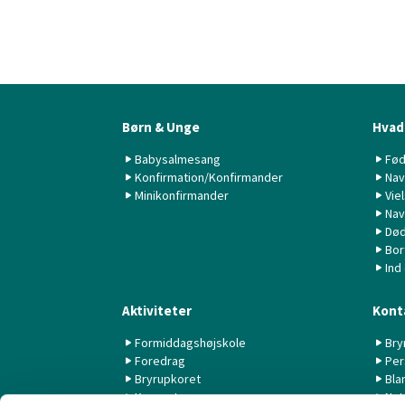
Børn & Unge
Hvad 
Babysalmesang
Fød
Konfirmation/Konfirmander
Nav
Minikonfirmander
Vie
Nav
Død
Bor
Ind
Aktiviteter
Kont
Formiddagshøjskole
Bry
Foredrag
Per
Bryrupkoret
Bla
Koncerter
Nyt