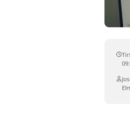
Tir
09
Jos
El