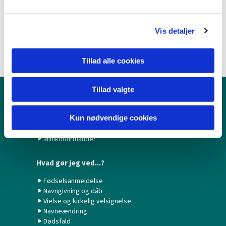
l
g
Vis detaljer
Tillad alle cookies
Tillad valgte
Børn & Unge
Kun nødvendige cookies
Babysalmesang
Konfirmation/Konfirmander
Minikonfirmander
Hvad gør jeg ved...?
Fødselsanmeldelse
Navngivning og dåb
Vielse og kirkelig velsignelse
Navneændring
Dødsfald