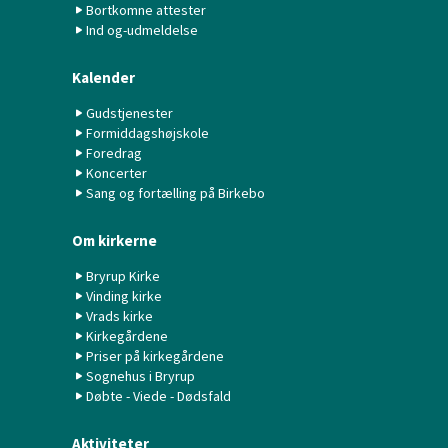
Bortkomne attester
Ind og-udmeldelse
Kalender
Gudstjenester
Formiddagshøjskole
Foredrag
Koncerter
Sang og fortælling på Birkebo
Om kirkerne
Bryrup Kirke
Vinding kirke
Vrads kirke
Kirkegårdene
Priser på kirkegårdene
Sognehus i Bryrup
Døbte - Viede - Dødsfald
Aktiviteter