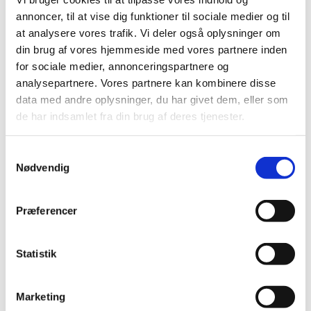
annoncer, til at vise dig funktioner til sociale medier og til
at analysere vores trafik. Vi deler også oplysninger om
Du vil måske også kunne
din brug af vores hjemmeside med vores partnere inden
lide...
for sociale medier, annonceringspartnere og
analysepartnere. Vores partnere kan kombinere disse
data med andre oplysninger, du har givet dem, eller som
de har indsamlet fra din brug af deres tjenester.
S
Nødvendig
a
m
t
Præferencer
y
k
k
Statistik
e
v
Marketing
a