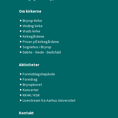
Om kirkerne
Bryrup Kirke
Vinding kirke
Vrads kirke
Kirkegårdene
Priser på kirkegårdene
Sognehus i Bryrup
Døbte - Viede - Dødsfald
Aktiviteter
Formiddagshøjskole
Foredrag
Bryrupkoret
Koncerter
KK44 / KSK
Livestream fra Aarhus Universitet
Kontakt