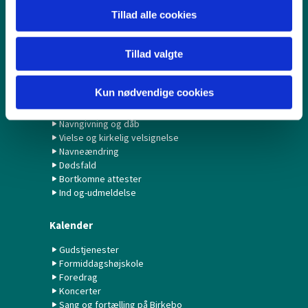
Børn & Unge
Tillad alle cookies
Babysalmesang
Konfirmation/Konfirmander
Minikonfirmander
Tillad valgte
Hvad gør jeg ved...?
Kun nødvendige cookies
Fødselsanmeldelse
Navngivning og dåb
Vielse og kirkelig velsignelse
Navneændring
Dødsfald
Bortkomne attester
Ind og-udmeldelse
Kalender
Gudstjenester
Formiddagshøjskole
Foredrag
Koncerter
Sang og fortælling på Birkebo