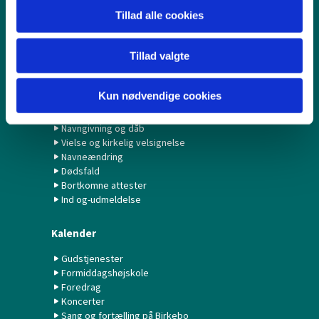
Børn & Unge
Tillad alle cookies
Babysalmesang
Konfirmation/Konfirmander
Minikonfirmander
Tillad valgte
Hvad gør jeg ved...?
Kun nødvendige cookies
Fødselsanmeldelse
Navngivning og dåb
Vielse og kirkelig velsignelse
Navneændring
Dødsfald
Bortkomne attester
Ind og-udmeldelse
Kalender
Gudstjenester
Formiddagshøjskole
Foredrag
Koncerter
Sang og fortælling på Birkebo