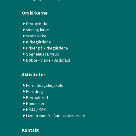
Om kirkerne
Bryrup Kirke
Vinding kirke
Vrads kirke
Kirkegårdene
Priser på kirkegårdene
Sognehus i Bryrup
Døbte - Viede - Dødsfald
Aktiviteter
Formiddagshøjskole
Foredrag
Bryrupkoret
Koncerter
KK44 / KSK
Livestream fra Aarhus Universitet
Kontakt