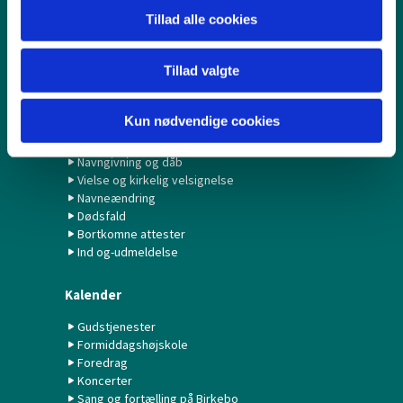
Børn & Unge
Tillad alle cookies
Babysalmesang
Konfirmation/Konfirmander
Minikonfirmander
Tillad valgte
Hvad gør jeg ved...?
Kun nødvendige cookies
Fødselsanmeldelse
Navngivning og dåb
Vielse og kirkelig velsignelse
Navneændring
Dødsfald
Bortkomne attester
Ind og-udmeldelse
Kalender
Gudstjenester
Formiddagshøjskole
Foredrag
Koncerter
Sang og fortælling på Birkebo