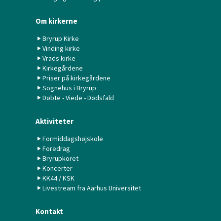
Om kirkerne
Bryrup Kirke
Vinding kirke
Vrads kirke
Kirkegårdene
Priser på kirkegårdene
Sognehus i Bryrup
Døbte - Viede - Dødsfald
Aktiviteter
Formiddagshøjskole
Foredrag
Bryrupkoret
Koncerter
KK44 / KSK
Livestream fra Aarhus Universitet
Kontakt