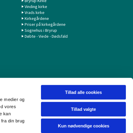
Bryrup Kirke
Vinding kirke
Vrads kirke
Kirkegårdene
Priser på kirkegårdene
Sognehus i Bryrup
Døbte - Viede - Dødsfald
Tillad alle cookies
ale medier og
ed vores
Tillad valgte
re kan
fra din brug
Kun nødvendige cookies