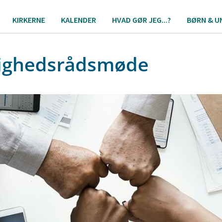
KIRKERNE
KALENDER
HVAD GØR JEG...?
BØRN & U
ighedsrådsmøde