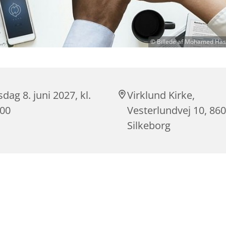
© Billede af Mohamed Has
sdag 8. juni 2027, kl.
Virklund Kirke,
:00
Vesterlundvej 10, 86
Silkeborg