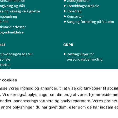
selsanmeldelse
Gudstjenester
ngivning og dåb
Formiddagshøjskole
lse og kirkelig velsignelse
Foredrag
neændring
Koncerter
sfald
Sang og fortælling på Birkebo
tkomne attester
 og-udmeldelse
akt
GDPR
rup-Vinding-Vrads MR
Retningslinjer for
sonale
persondatabehandling
nketter
tige links
 cookies
passe vores indhold og annoncer, til at vise dig funktioner til soci
fik. Vi deler også oplysninger om din brug af vores hjemmeside m
 medier, annonceringspartnere og analysepartnere. Vores partne
Kontakt
Cookiepolitik
Imprint
Tilgængelighedserklæring
ndre oplysninger, du har givet dem, eller som de har indsamlet 