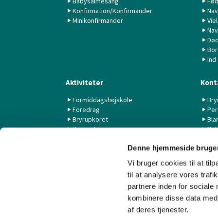
Babysalmesang
Fød
Konfirmation/Konfirmander
Nav
Minikonfirmander
Vie
Nav
Død
Bor
Ind
Aktiviteter
Kont
Formiddagshøjskole
Bry
Foredrag
Per
Bryrupkoret
Bla
Koncerter
Nyt
KK44 / KSK
Denne hjemmeside bruger
Livestream fra Aarhus Universitet
Vi bruger cookies til at til
til at analysere vores tra
partnere inden for sociale
kombinere disse data med a
af deres tjenester.