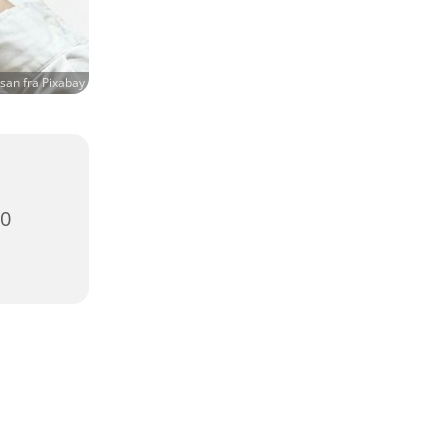
san fra Pixabay
00