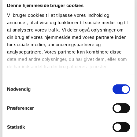
Denne hjemmeside bruger cookies
Vi bruger cookies til at tilpasse vores indhold og
annoncer, til at vise dig funktioner til sociale medier og til
at analysere vores trafik. Vi deler også oplysninger om
din brug af vores hjemmeside med vores partnere inden
for sociale medier, annonceringspartnere og
Du vil måske også kunne
analysepartnere. Vores partnere kan kombinere disse
lide...
data med andre oplysninger, du har givet dem, eller som
de har indsamlet fra din brug af deres tjenester.
S
Nødvendig
a
m
t
Præferencer
y
k
k
Statistik
e