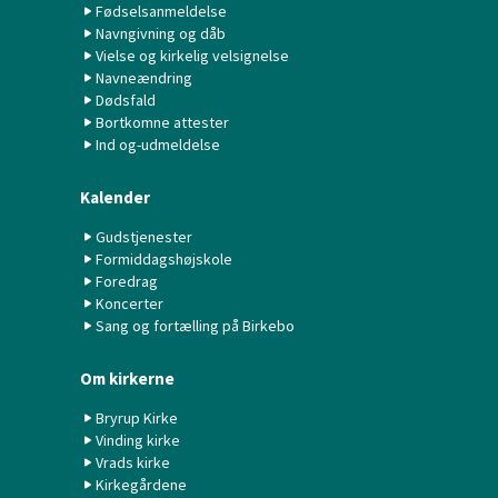
Fødselsanmeldelse
Navngivning og dåb
Vielse og kirkelig velsignelse
Navneændring
Dødsfald
Bortkomne attester
Ind og-udmeldelse
Kalender
Gudstjenester
Formiddagshøjskole
Foredrag
Koncerter
Sang og fortælling på Birkebo
Om kirkerne
Bryrup Kirke
Vinding kirke
Vrads kirke
Kirkegårdene