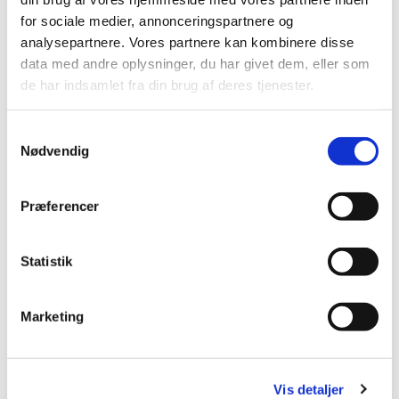
for sociale medier, annonceringspartnere og
analysepartnere. Vores partnere kan kombinere disse
data med andre oplysninger, du har givet dem, eller som
de har indsamlet fra din brug af deres tjenester.
S
Nødvendig
a
m
t
Præferencer
y
k
k
Statistik
e
v
Marketing
a
l
g
Vis detaljer