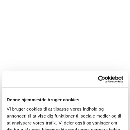
Denne hjemmeside bruger cookies
Du vil måske også kunne
Vi bruger cookies til at tilpasse vores indhold og
lide...
annoncer, til at vise dig funktioner til sociale medier og til
at analysere vores trafik. Vi deler også oplysninger om
din brug af vores hjemmeside med vores partnere inden