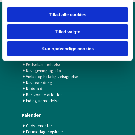
Tillad alle cookies
Børn & Unge
Babysalmesang
Tillad valgte
Konfirmation/Konfirmander
Minikonfirmander
Kun nødvendige cookies
Hvad gør jeg ved...?
Fødselsanmeldelse
Navngivning og dåb
Vielse og kirkelig velsignelse
Navneændring
Dødsfald
Bortkomne attester
Ind og-udmeldelse
Kalender
Gudstjenester
Formiddagshøjskole