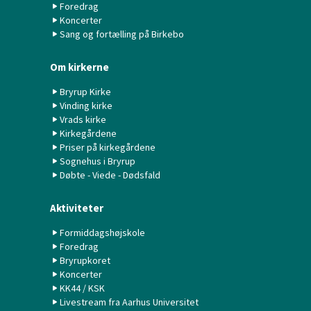
Foredrag
Koncerter
Sang og fortælling på Birkebo
Om kirkerne
Bryrup Kirke
Vinding kirke
Vrads kirke
Kirkegårdene
Priser på kirkegårdene
Sognehus i Bryrup
Døbte - Viede - Dødsfald
Aktiviteter
Formiddagshøjskole
Foredrag
Bryrupkoret
Koncerter
KK44 / KSK
Livestream fra Aarhus Universitet