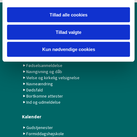
Tillad alle cookies
Børn & Unge
Babysalmesang
Tillad valgte
Konfirmation/Konfirmander
Minikonfirmander
Kun nødvendige cookies
Hvad gør jeg ved...?
Fødselsanmeldelse
Navngivning og dåb
Vielse og kirkelig velsignelse
Navneændring
Dødsfald
Bortkomne attester
Ind og-udmeldelse
Kalender
Gudstjenester
Formiddagshøjskole