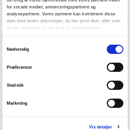
for sociale medier, annonceringspartnere og
analysepartnere. Vores partnere kan kombinere disse
data med andre oplysninger, du har givet dem, eller som
de har indsamlet fra din brug af deres tjenester.
S
Nødvendig
a
m
t
Præferencer
y
k
k
Statistik
e
v
Marketing
a
l
g
Vis detaljer