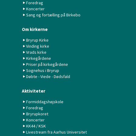
Foredrag
Koncerter
Sang og fortælling på Birkebo
Om kirkerne
Bryrup Kirke
Vinding kirke
Vrads kirke
Kirkegårdene
Priser på kirkegårdene
Sognehus i Bryrup
Døbte - Viede - Dødsfald
Aktiviteter
Formiddagshøjskole
Foredrag
Bryrupkoret
Koncerter
KK44 / KSK
Livestream fra Aarhus Universitet