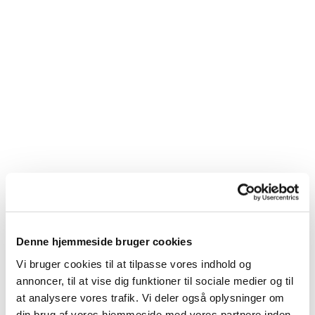
Denne hjemmeside bruger cookies
Du vil måske også kunne
Vi bruger cookies til at tilpasse vores indhold og
lide...
annoncer, til at vise dig funktioner til sociale medier og til
at analysere vores trafik. Vi deler også oplysninger om
din brug af vores hjemmeside med vores partnere inden