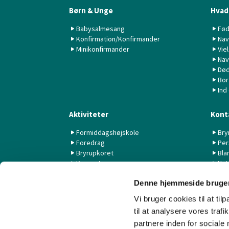
Børn & Unge
Hvad 
Babysalmesang
Fød
Konfirmation/Konfirmander
Nav
Minikonfirmander
Vie
Nav
Død
Bor
Ind
Aktiviteter
Kont
Formiddagshøjskole
Bry
Foredrag
Per
Bryrupkoret
Bla
Koncerter
Nyt
KK44 / KSK
Denne hjemmeside bruger
Livestream fra Aarhus Universitet
Vi bruger cookies til at til
til at analysere vores tra
partnere inden for sociale