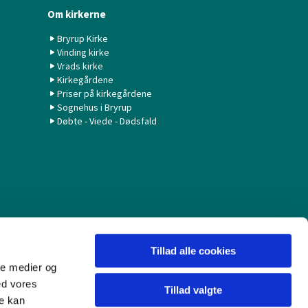
Om kirkerne
Bryrup Kirke
Vinding kirke
Vrads kirke
Kirkegårdene
Priser på kirkegårdene
Sognehus i Bryrup
Døbte - Viede - Dødsfald
Tillad alle cookies
ale medier og
ed vores
Tillad valgte
re kan