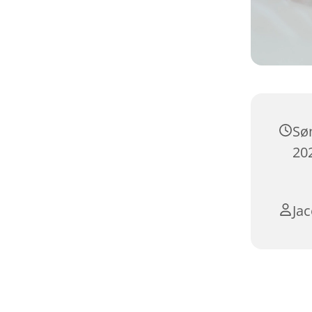
Sø
202
Ja