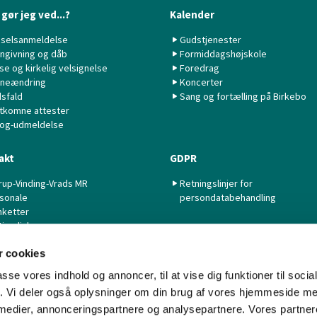
gør jeg ved...?
Kalender
selsanmeldelse
Gudstjenester
ngivning og dåb
Formiddagshøjskole
lse og kirkelig velsignelse
Foredrag
neændring
Koncerter
sfald
Sang og fortælling på Birkebo
tkomne attester
 og-udmeldelse
akt
GDPR
rup-Vinding-Vrads MR
Retningslinjer for
sonale
persondatabehandling
nketter
tige links
 cookies
passe vores indhold og annoncer, til at vise dig funktioner til soci
fik. Vi deler også oplysninger om din brug af vores hjemmeside m
 medier, annonceringspartnere og analysepartnere. Vores partne