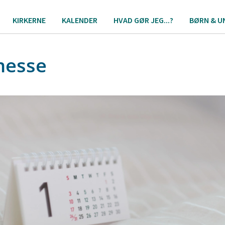
KIRKERNE
KALENDER
HVAD GØR JEG...?
BØRN & U
messe