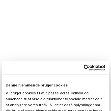
Denne hjemmeside bruger cookies
Du vil måske også kunne
Vi bruger cookies til at tilpasse vores indhold og
lide...
annoncer, til at vise dig funktioner til sociale medier og til
at analysere vores trafik. Vi deler også oplysninger om
din brug af vores hjemmeside med vores partnere inden