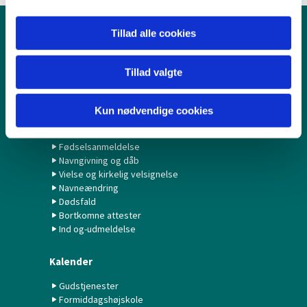
Tillad alle cookies
Børn & Unge
Babysalmesang
Tillad valgte
Konfirmation/Konfirmander
Minikonfirmander
Kun nødvendige cookies
Hvad gør jeg ved...?
Fødselsanmeldelse
Navngivning og dåb
Vielse og kirkelig velsignelse
Navneændring
Dødsfald
Bortkomne attester
Ind og-udmeldelse
Kalender
Gudstjenester
Formiddagshøjskole