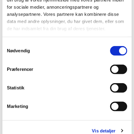
for sociale medier, annonceringspartnere og
analysepartnere. Vores partnere kan kombinere disse
data med andre oplysninger, du har givet dem, eller som
de har indsamlet fra din brug af deres tjenester.
S
Nødvendig
a
m
t
Præferencer
y
k
k
Statistik
e
v
Marketing
a
l
g
Vis detaljer