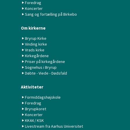
Foredrag
Koncerter
Sang og fortælling på Birkebo
Om kirkerne
Bryrup Kirke
Vinding kirke
Vrads kirke
Kirkegårdene
Priser på kirkegårdene
Sognehus i Bryrup
Døbte - Viede - Dødsfald
Aktiviteter
Formiddagshøjskole
Foredrag
Bryrupkoret
Koncerter
KK44 / KSK
Livestream fra Aarhus Universitet