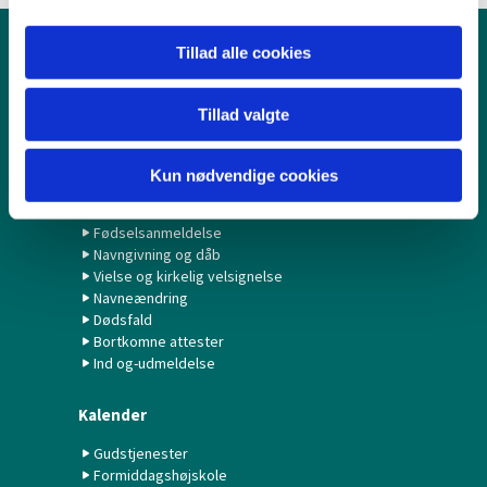
Tillad alle cookies
Børn & Unge
Babysalmesang
Tillad valgte
Konfirmation/Konfirmander
Minikonfirmander
Kun nødvendige cookies
Hvad gør jeg ved...?
Fødselsanmeldelse
Navngivning og dåb
Vielse og kirkelig velsignelse
Navneændring
Dødsfald
Bortkomne attester
Ind og-udmeldelse
Kalender
Gudstjenester
Formiddagshøjskole