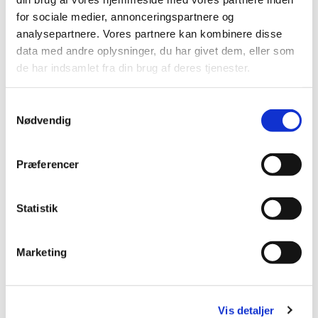
for sociale medier, annonceringspartnere og
analysepartnere. Vores partnere kan kombinere disse
data med andre oplysninger, du har givet dem, eller som
de har indsamlet fra din brug af deres tjenester.
S
Nødvendig
a
m
t
Præferencer
y
k
k
Statistik
e
v
Marketing
a
l
g
Vis detaljer