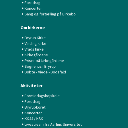
Foredrag
Koncerter
Sang og fortælling på Birkebo
Om kirkerne
Bryrup Kirke
Vinding kirke
Vrads kirke
Kirkegårdene
Priser på kirkegårdene
Sognehus i Bryrup
Døbte - Viede - Dødsfald
Aktiviteter
Formiddagshøjskole
Foredrag
Bryrupkoret
Koncerter
KK44 / KSK
Livestream fra Aarhus Universitet