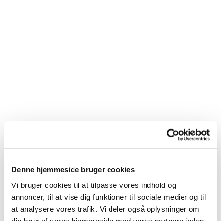
Denne hjemmeside bruger cookies
Du vil måske også kunne
Vi bruger cookies til at tilpasse vores indhold og
lide...
annoncer, til at vise dig funktioner til sociale medier og til
at analysere vores trafik. Vi deler også oplysninger om
din brug af vores hjemmeside med vores partnere inden