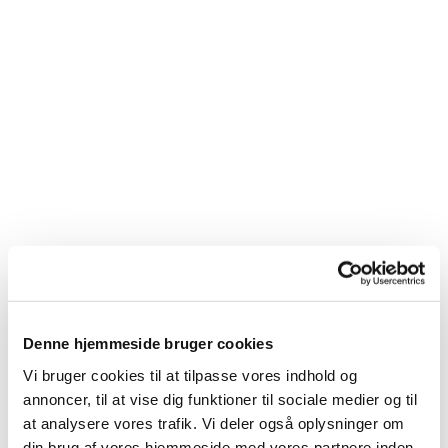
Denne hjemmeside bruger cookies
Du vil måske også kunne
Vi bruger cookies til at tilpasse vores indhold og
lide...
annoncer, til at vise dig funktioner til sociale medier og til
at analysere vores trafik. Vi deler også oplysninger om
din brug af vores hjemmeside med vores partnere inden