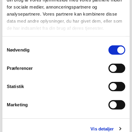
for sociale medier, annonceringspartnere og
analysepartnere. Vores partnere kan kombinere disse
data med andre oplysninger, du har givet dem, eller som
de har indsamlet fra din brug af deres tjenester.
S
Nødvendig
a
m
t
Præferencer
y
k
k
Statistik
e
v
Marketing
a
l
g
Vis detaljer