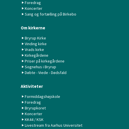
Foredrag
Koncerter
Sang og fortælling på Birkebo
Om kirkerne
Bryrup Kirke
Vinding kirke
Vrads kirke
Kirkegårdene
Priser på kirkegårdene
Sognehus i Bryrup
Døbte - Viede - Dødsfald
Aktiviteter
Formiddagshøjskole
Foredrag
Bryrupkoret
Koncerter
KK44 / KSK
Livestream fra Aarhus Universitet