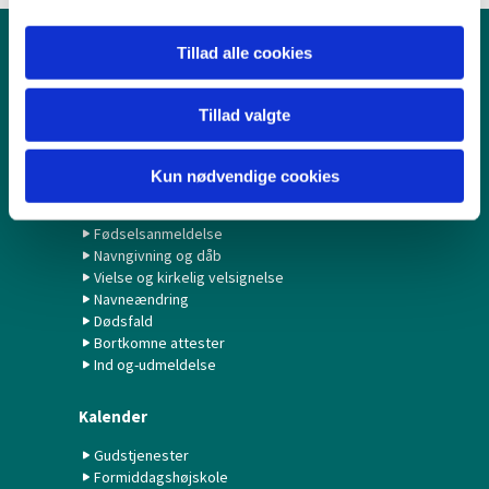
Tillad alle cookies
Børn & Unge
Babysalmesang
Tillad valgte
Konfirmation/Konfirmander
Minikonfirmander
Kun nødvendige cookies
Hvad gør jeg ved...?
Fødselsanmeldelse
Navngivning og dåb
Vielse og kirkelig velsignelse
Navneændring
Dødsfald
Bortkomne attester
Ind og-udmeldelse
Kalender
Gudstjenester
Formiddagshøjskole