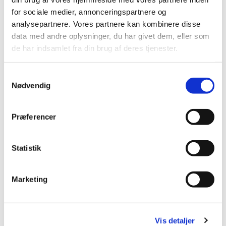
for sociale medier, annonceringspartnere og
analysepartnere. Vores partnere kan kombinere disse
data med andre oplysninger, du har givet dem, eller som
de har indsamlet fra din brug af deres tjenester.
S
Nødvendig
a
m
t
Præferencer
y
k
k
Statistik
e
v
Marketing
a
l
g
Vis detaljer