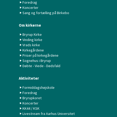
Foredrag
Koncerter
Sang og fortælling på Birkebo
Om kirkerne
Bryrup Kirke
Vinding kirke
Vrads kirke
Kirkegårdene
Priser på kirkegårdene
Sognehus i Bryrup
Døbte - Viede - Dødsfald
Aktiviteter
Formiddagshøjskole
Foredrag
Bryrupkoret
Koncerter
KK44 / KSK
Livestream fra Aarhus Universitet