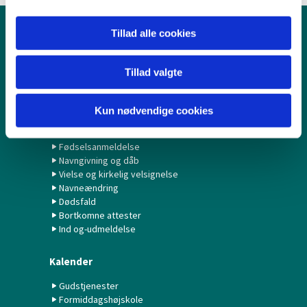
Tillad alle cookies
Børn & Unge
Babysalmesang
Tillad valgte
Konfirmation/Konfirmander
Minikonfirmander
Kun nødvendige cookies
Hvad gør jeg ved...?
Fødselsanmeldelse
Navngivning og dåb
Vielse og kirkelig velsignelse
Navneændring
Dødsfald
Bortkomne attester
Ind og-udmeldelse
Kalender
Gudstjenester
Formiddagshøjskole