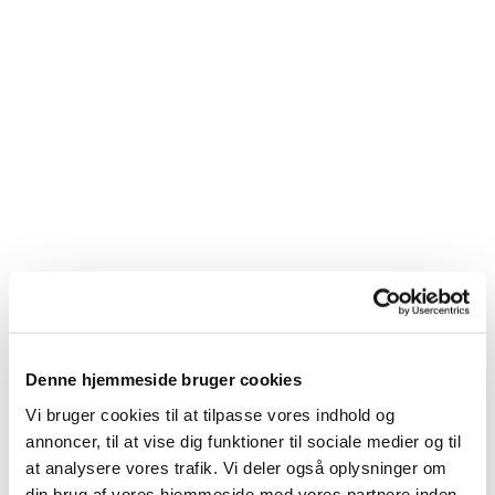
Denne hjemmeside bruger cookies
Du vil måske også kunne
Vi bruger cookies til at tilpasse vores indhold og
lide...
annoncer, til at vise dig funktioner til sociale medier og til
at analysere vores trafik. Vi deler også oplysninger om
din brug af vores hjemmeside med vores partnere inden