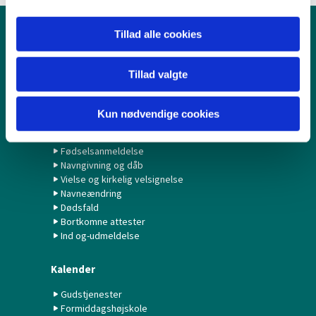
Tillad alle cookies
Børn & Unge
Babysalmesang
Tillad valgte
Konfirmation/Konfirmander
Minikonfirmander
Kun nødvendige cookies
Hvad gør jeg ved...?
Fødselsanmeldelse
Navngivning og dåb
Vielse og kirkelig velsignelse
Navneændring
Dødsfald
Bortkomne attester
Ind og-udmeldelse
Kalender
Gudstjenester
Formiddagshøjskole