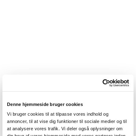
Denne hjemmeside bruger cookies
Du vil måske også kunne
Vi bruger cookies til at tilpasse vores indhold og
lide...
annoncer, til at vise dig funktioner til sociale medier og til
at analysere vores trafik. Vi deler også oplysninger om
din brug af vores hjemmeside med vores partnere inden