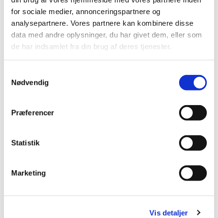
for sociale medier, annonceringspartnere og
analysepartnere. Vores partnere kan kombinere disse
data med andre oplysninger, du har givet dem, eller som
de har indsamlet fra din brug af deres tjenester.
S
Nødvendig
a
m
t
Præferencer
y
k
k
Statistik
e
v
Marketing
a
l
g
Vis detaljer