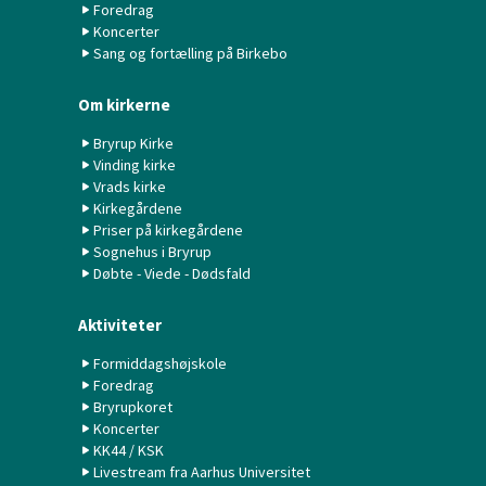
Foredrag
Koncerter
Sang og fortælling på Birkebo
Om kirkerne
Bryrup Kirke
Vinding kirke
Vrads kirke
Kirkegårdene
Priser på kirkegårdene
Sognehus i Bryrup
Døbte - Viede - Dødsfald
Aktiviteter
Formiddagshøjskole
Foredrag
Bryrupkoret
Koncerter
KK44 / KSK
Livestream fra Aarhus Universitet