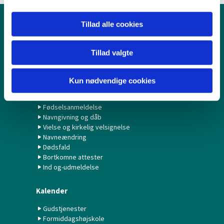
Tillad alle cookies
Børn & Unge
Babysalmesang
Tillad valgte
Konfirmation/Konfirmander
Minikonfirmander
Kun nødvendige cookies
Hvad gør jeg ved...?
Fødselsanmeldelse
Navngivning og dåb
Vielse og kirkelig velsignelse
Navneændring
Dødsfald
Bortkomne attester
Ind og-udmeldelse
Kalender
Gudstjenester
Formiddagshøjskole