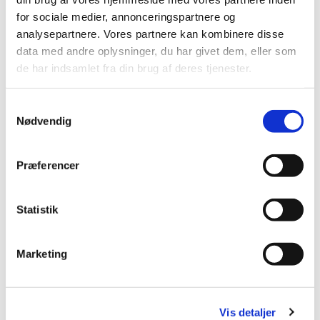
for sociale medier, annonceringspartnere og
analysepartnere. Vores partnere kan kombinere disse
data med andre oplysninger, du har givet dem, eller som
de har indsamlet fra din brug af deres tjenester.
S
Nødvendig
a
m
t
Præferencer
y
k
k
Statistik
e
v
Marketing
a
l
g
Vis detaljer