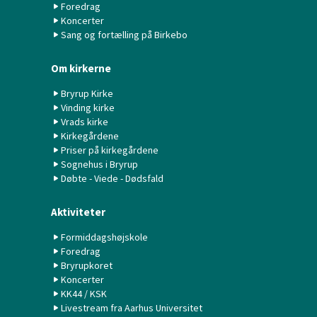
Foredrag
Koncerter
Sang og fortælling på Birkebo
Om kirkerne
Bryrup Kirke
Vinding kirke
Vrads kirke
Kirkegårdene
Priser på kirkegårdene
Sognehus i Bryrup
Døbte - Viede - Dødsfald
Aktiviteter
Formiddagshøjskole
Foredrag
Bryrupkoret
Koncerter
KK44 / KSK
Livestream fra Aarhus Universitet