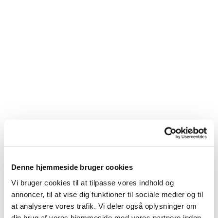
Denne hjemmeside bruger cookies
Du vil måske også kunne
Vi bruger cookies til at tilpasse vores indhold og
lide...
annoncer, til at vise dig funktioner til sociale medier og til
at analysere vores trafik. Vi deler også oplysninger om
din brug af vores hjemmeside med vores partnere inden