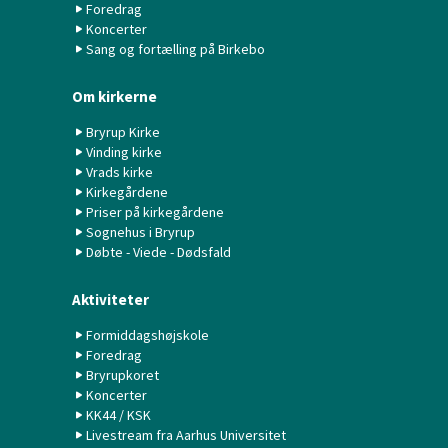
Foredrag
Koncerter
Sang og fortælling på Birkebo
Om kirkerne
Bryrup Kirke
Vinding kirke
Vrads kirke
Kirkegårdene
Priser på kirkegårdene
Sognehus i Bryrup
Døbte - Viede - Dødsfald
Aktiviteter
Formiddagshøjskole
Foredrag
Bryrupkoret
Koncerter
KK44 / KSK
Livestream fra Aarhus Universitet