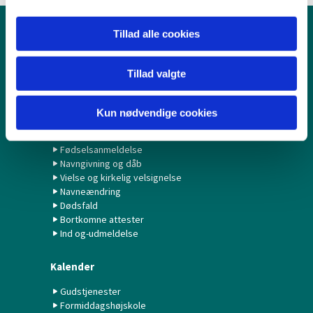
Tillad alle cookies
Børn & Unge
Babysalmesang
Tillad valgte
Konfirmation/Konfirmander
Minikonfirmander
Kun nødvendige cookies
Hvad gør jeg ved...?
Fødselsanmeldelse
Navngivning og dåb
Vielse og kirkelig velsignelse
Navneændring
Dødsfald
Bortkomne attester
Ind og-udmeldelse
Kalender
Gudstjenester
Formiddagshøjskole