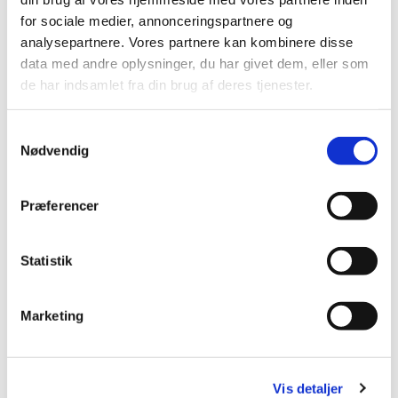
for sociale medier, annonceringspartnere og
analysepartnere. Vores partnere kan kombinere disse
data med andre oplysninger, du har givet dem, eller som
de har indsamlet fra din brug af deres tjenester.
S
Nødvendig
a
m
t
Præferencer
y
k
k
Statistik
e
v
Marketing
a
l
g
Vis detaljer