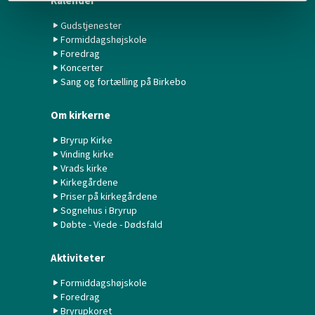
Kalender
Gudstjenester
Formiddagshøjskole
Foredrag
Koncerter
Sang og fortælling på Birkebo
Om kirkerne
Bryrup Kirke
Vinding kirke
Vrads kirke
Kirkegårdene
Priser på kirkegårdene
Sognehus i Bryrup
Døbte - Viede - Dødsfald
Aktiviteter
Formiddagshøjskole
Foredrag
Bryrupkoret