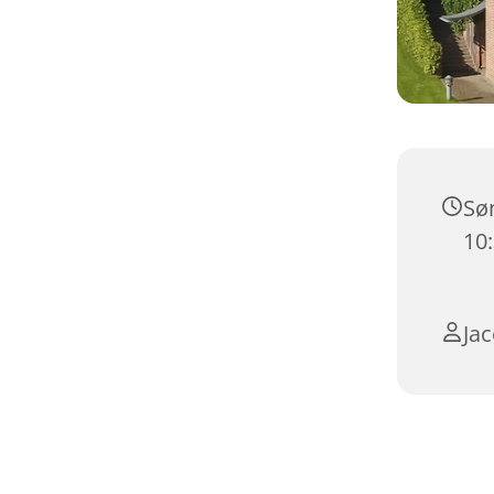
Søn
10
Ja