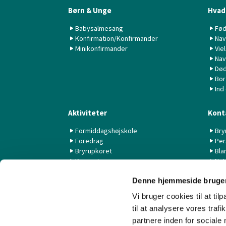
Børn & Unge
Hvad 
Babysalmesang
Fød
Konfirmation/Konfirmander
Nav
Minikonfirmander
Vie
Nav
Død
Bor
Ind
Aktiviteter
Kont
Formiddagshøjskole
Bry
Foredrag
Per
Bryrupkoret
Bla
Koncerter
Nyt
KK44 / KSK
Denne hjemmeside bruger
Livestream fra Aarhus Universitet
Vi bruger cookies til at til
til at analysere vores tra
partnere inden for sociale