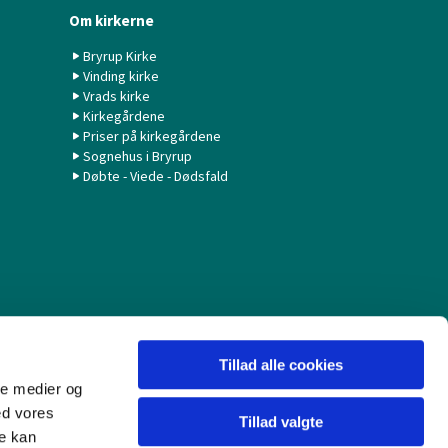
Om kirkerne
Bryrup Kirke
Vinding kirke
Vrads kirke
Kirkegårdene
Priser på kirkegårdene
Sognehus i Bryrup
Døbte - Viede - Dødsfald
Tillad alle cookies
ale medier og
ed vores
Tillad valgte
re kan