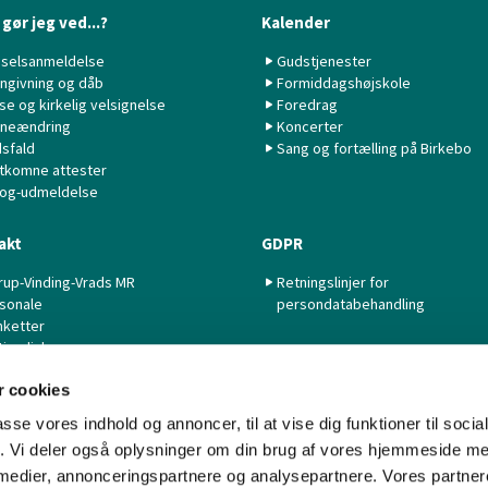
gør jeg ved...?
Kalender
selsanmeldelse
Gudstjenester
ngivning og dåb
Formiddagshøjskole
lse og kirkelig velsignelse
Foredrag
neændring
Koncerter
sfald
Sang og fortælling på Birkebo
tkomne attester
 og-udmeldelse
akt
GDPR
rup-Vinding-Vrads MR
Retningslinjer for
sonale
persondatabehandling
nketter
tige links
 cookies
passe vores indhold og annoncer, til at vise dig funktioner til soci
fik. Vi deler også oplysninger om din brug af vores hjemmeside m
 medier, annonceringspartnere og analysepartnere. Vores partne