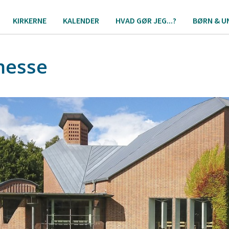
KIRKERNE
KALENDER
HVAD GØR JEG...?
BØRN & U
messe