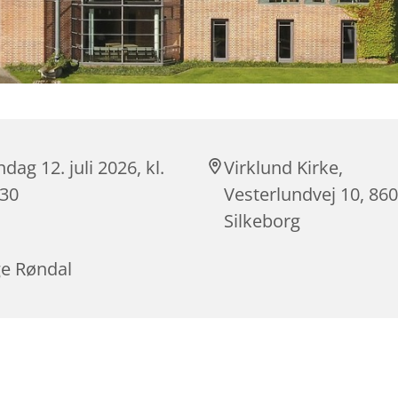
dag 12. juli 2026, kl.
Virklund Kirke,
:30
Vesterlundvej 10, 86
Silkeborg
ge Røndal