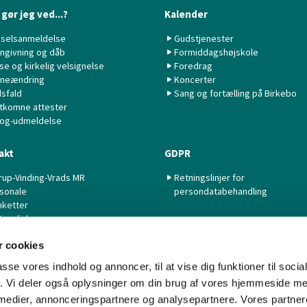
gør jeg ved...?
Kalender
selsanmeldelse
Gudstjenester
ngivning og dåb
Formiddagshøjskole
lse og kirkelig velsignelse
Foredrag
neændring
Koncerter
sfald
Sang og fortælling på Birkebo
tkomne attester
 og-udmeldelse
akt
GDPR
rup-Vinding-Vrads MR
Retningslinjer for
sonale
persondatabehandling
nketter
tige links
 cookies
passe vores indhold og annoncer, til at vise dig funktioner til soci
fik. Vi deler også oplysninger om din brug af vores hjemmeside m
 medier, annonceringspartnere og analysepartnere. Vores partne