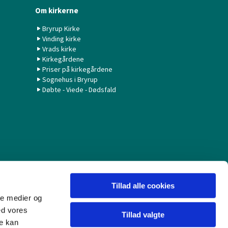
Om kirkerne
Bryrup Kirke
Vinding kirke
Vrads kirke
Kirkegårdene
Priser på kirkegårdene
Sognehus i Bryrup
Døbte - Viede - Dødsfald
Tillad alle cookies
ale medier og
ed vores
Tillad valgte
re kan