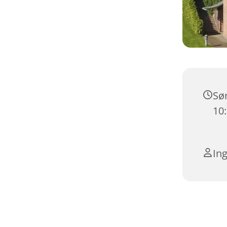
Søn
10
In