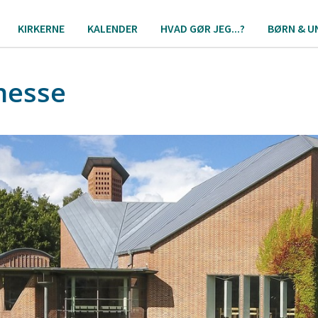
KIRKERNE
KALENDER
HVAD GØR JEG...?
BØRN & U
messe