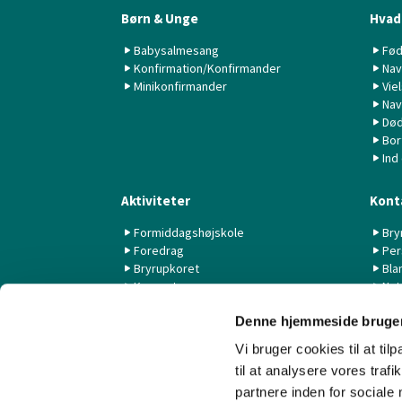
Børn & Unge
Hvad 
Babysalmesang
Fød
Konfirmation/Konfirmander
Nav
Minikonfirmander
Vie
Nav
Død
Bor
Ind
Aktiviteter
Kont
Formiddagshøjskole
Bry
Foredrag
Per
Bryrupkoret
Bla
Koncerter
Nyt
KK44 / KSK
Denne hjemmeside bruger
Livestream fra Aarhus Universitet
Vi bruger cookies til at til
til at analysere vores tra
partnere inden for sociale