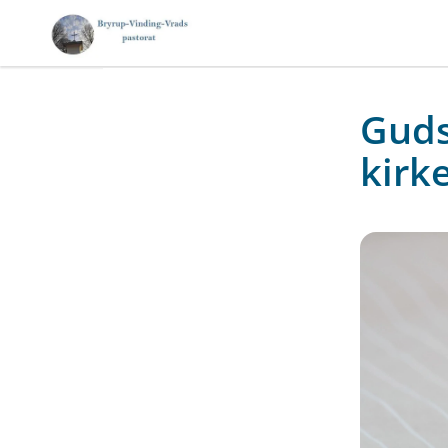
Guds
kirk