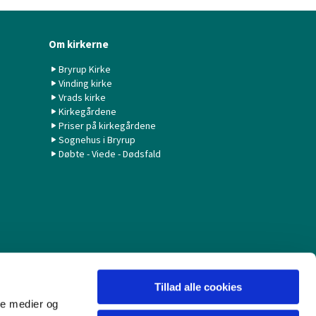
Om kirkerne
Bryrup Kirke
Vinding kirke
Vrads kirke
Kirkegårdene
Priser på kirkegårdene
Sognehus i Bryrup
Døbte - Viede - Dødsfald
Tillad alle cookies
ale medier og