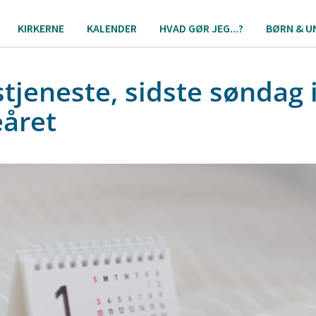
KIRKERNE
KALENDER
HVAD GØR JEG...?
BØRN & U
tjeneste, sidste søndag 
eåret