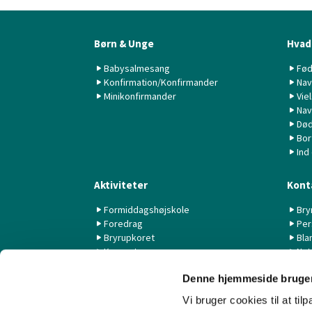
Børn & Unge
Hvad 
Babysalmesang
Fød
Konfirmation/Konfirmander
Nav
Minikonfirmander
Vie
Nav
Død
Bor
Ind
Aktiviteter
Kont
Formiddagshøjskole
Bry
Foredrag
Per
Bryrupkoret
Bla
Koncerter
Nyt
KK44 / KSK
Denne hjemmeside bruger
Livestream fra Aarhus Universitet
Vi bruger cookies til at til