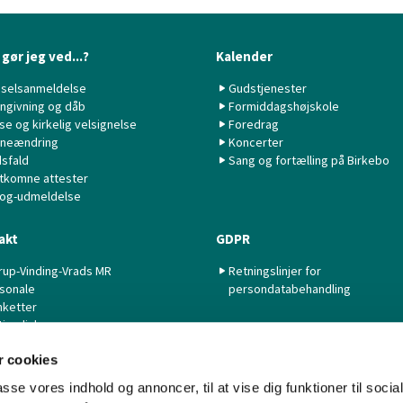
gør jeg ved...?
Kalender
selsanmeldelse
Gudstjenester
ngivning og dåb
Formiddagshøjskole
lse og kirkelig velsignelse
Foredrag
neændring
Koncerter
sfald
Sang og fortælling på Birkebo
tkomne attester
 og-udmeldelse
akt
GDPR
rup-Vinding-Vrads MR
Retningslinjer for
sonale
persondatabehandling
nketter
tige links
 cookies
passe vores indhold og annoncer, til at vise dig funktioner til soci