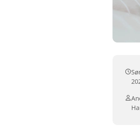
Sø
202
An
Ha