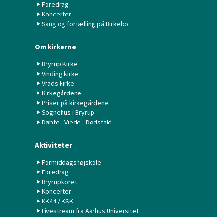
Foredrag
Koncerter
Sang og fortælling på Birkebo
Om kirkerne
Bryrup Kirke
Vinding kirke
Vrads kirke
Kirkegårdene
Priser på kirkegårdene
Sognehus i Bryrup
Døbte - Viede - Dødsfald
Aktiviteter
Formiddagshøjskole
Foredrag
Bryrupkoret
Koncerter
KK44 / KSK
Livestream fra Aarhus Universitet