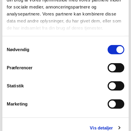
for sociale medier, annonceringspartnere og
analysepartnere. Vores partnere kan kombinere disse
data med andre oplysninger, du har givet dem, eller som
de har indsamlet fra din brug af deres tjenester.
S
Nødvendig
a
m
t
Præferencer
y
k
k
Statistik
e
v
Marketing
a
l
g
Vis detaljer