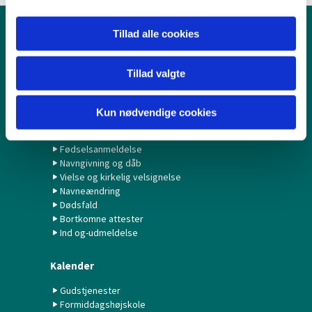
Tillad alle cookies
Børn & Unge
Babysalmesang
Tillad valgte
Konfirmation/Konfirmander
Minikonfirmander
Kun nødvendige cookies
Hvad gør jeg ved...?
Fødselsanmeldelse
Navngivning og dåb
Vielse og kirkelig velsignelse
Navneændring
Dødsfald
Bortkomne attester
Ind og-udmeldelse
Kalender
Gudstjenester
Formiddagshøjskole