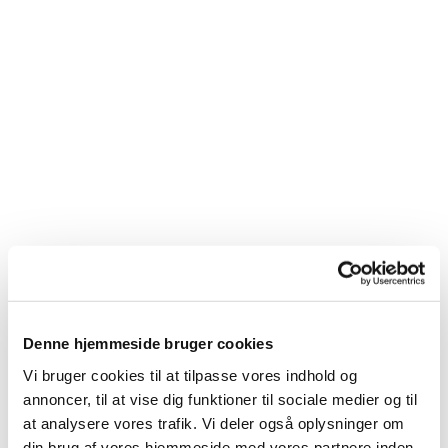
Denne hjemmeside bruger cookies
Du vil måske også kunne
Vi bruger cookies til at tilpasse vores indhold og
lide...
annoncer, til at vise dig funktioner til sociale medier og til
at analysere vores trafik. Vi deler også oplysninger om
din brug af vores hjemmeside med vores partnere inden