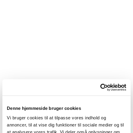
Denne hjemmeside bruger cookies
Vi bruger cookies til at tilpasse vores indhold og
Du vil måske også kunne
annoncer, til at vise dig funktioner til sociale medier og til
lide...
at analysere vores trafik. Vi deler også oplysninger om