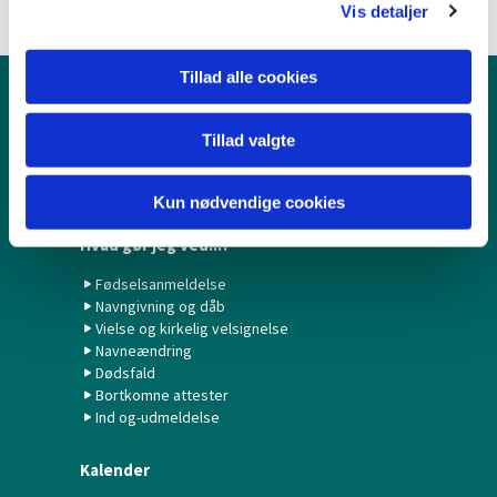
Vis detaljer
Tillad alle cookies
Børn & Unge
Tillad valgte
Babysalmesang
Konfirmation/Konfirmander
Minikonfirmander
Kun nødvendige cookies
Hvad gør jeg ved...?
Fødselsanmeldelse
Navngivning og dåb
Vielse og kirkelig velsignelse
Navneændring
Dødsfald
Bortkomne attester
Ind og-udmeldelse
Kalender