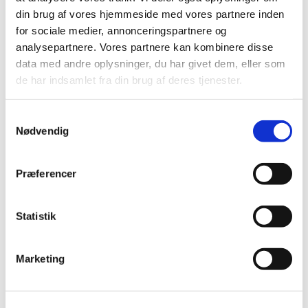
din brug af vores hjemmeside med vores partnere inden
for sociale medier, annonceringspartnere og
analysepartnere. Vores partnere kan kombinere disse
data med andre oplysninger, du har givet dem, eller som
de har indsamlet fra din brug af deres tjenester.
S
Nødvendig
a
m
t
Præferencer
y
k
k
Statistik
e
v
Marketing
a
l
g