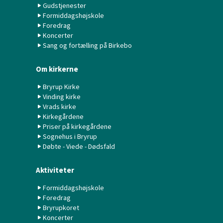
Gudstjenester
Formiddagshøjskole
Foredrag
Koncerter
Sang og fortælling på Birkebo
Om kirkerne
Bryrup Kirke
Vinding kirke
Vrads kirke
Kirkegårdene
Priser på kirkegårdene
Sognehus i Bryrup
Døbte - Viede - Dødsfald
Aktiviteter
Formiddagshøjskole
Foredrag
Bryrupkoret
Koncerter