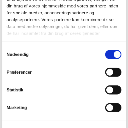
din brug af vores hjemmeside med vores partnere inden
for sociale medier, annonceringspartnere og
analysepartnere. Vores partnere kan kombinere disse
data med andre oplysninger, du har givet dem, eller som
de har indsamlet fra din brug af deres tjenester.
S
Nødvendig
a
m
t
Præferencer
y
k
k
Statistik
e
v
Marketing
a
l
g