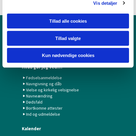
Vis detaljer
Tillad alle cookies
Børn & Unge
Tillad valgte
Babysalmesang
Konfirmation/Konfirmander
Minikonfirmander
Kun nødvendige cookies
Hvad gør jeg ved...?
Fødselsanmeldelse
Navngivning og dåb
Vielse og kirkelig velsignelse
Navneændring
Dødsfald
Bortkomne attester
Ind og-udmeldelse
Kalender