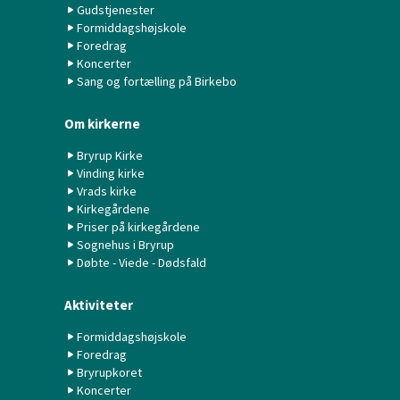
Gudstjenester
Formiddagshøjskole
Foredrag
Koncerter
Sang og fortælling på Birkebo
Om kirkerne
Bryrup Kirke
Vinding kirke
Vrads kirke
Kirkegårdene
Priser på kirkegårdene
Sognehus i Bryrup
Døbte - Viede - Dødsfald
Aktiviteter
Formiddagshøjskole
Foredrag
Bryrupkoret
Koncerter