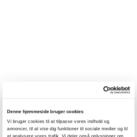
Denne hjemmeside bruger cookies
Vi bruger cookies til at tilpasse vores indhold og
Du vil måske også kunne
annoncer, til at vise dig funktioner til sociale medier og til
lide...
at analysere vores trafik. Vi deler også oplysninger om