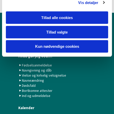
Vis detaljer
Tillad alle cookies
Børn & Unge
Tillad valgte
Babysalmesang
Konfirmation/Konfirmander
Minikonfirmander
Kun nødvendige cookies
Hvad gør jeg ved...?
Fødselsanmeldelse
Navngivning og dåb
Vielse og kirkelig velsignelse
Navneændring
Dødsfald
Bortkomne attester
Ind og-udmeldelse
Kalender