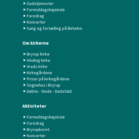
Gudstjenester
Formiddagshøjskole
Foredrag
Koncerter
Sang og fortælling på Birkebo
Om kirkerne
Bryrup Kirke
Vinding kirke
Vrads kirke
Kirkegårdene
Priser på kirkegårdene
Sognehus i Bryrup
Døbte - Viede - Dødsfald
Aktiviteter
Formiddagshøjskole
Foredrag
Bryrupkoret
Koncerter