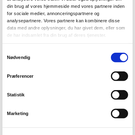
din brug af vores hjemmeside med vores partnere inden
for sociale medier, annonceringspartnere og
analysepartnere. Vores partnere kan kombinere disse
data med andre oplysninger, du har givet dem, eller som
de har indsamlet fra din brug af deres tjenester.
S
Nødvendig
a
m
t
Præferencer
y
k
k
Statistik
e
v
Marketing
a
l
g