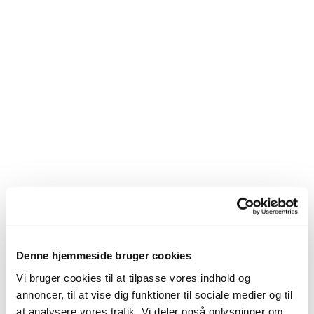
Denne hjemmeside bruger cookies
Vi bruger cookies til at tilpasse vores indhold og
Du vil måske også kunne
annoncer, til at vise dig funktioner til sociale medier og til
lide...
at analysere vores trafik. Vi deler også oplysninger om